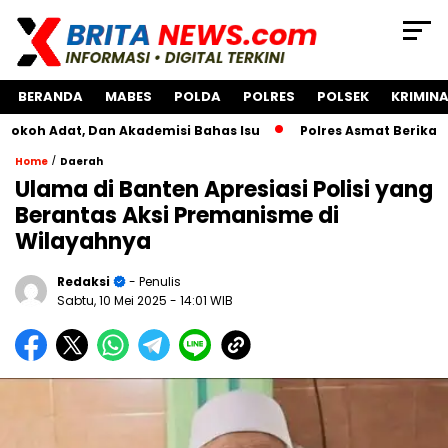
BERANDA
MABES
POLDA
POLRES
POLSEK
KRIMINA
t, Dan Akademisi Bahas Isu
Polres Asmat Berikan Bantua
/
Home
Daerah
Ulama di Banten Apresiasi Polisi yang
Berantas Aksi Premanisme di
Wilayahnya
Redaksi
- Penulis
Sabtu, 10 Mei 2025
- 14:01 WIB