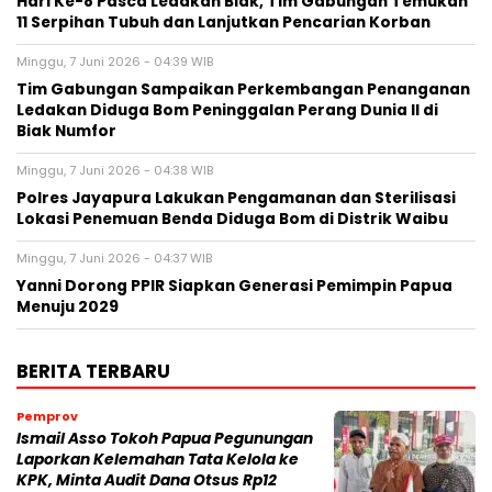
Hari Ke-8 Pasca Ledakan Biak, Tim Gabungan Temukan
11 Serpihan Tubuh dan Lanjutkan Pencarian Korban
Minggu, 7 Juni 2026 - 04:39 WIB
Tim Gabungan Sampaikan Perkembangan Penanganan
Ledakan Diduga Bom Peninggalan Perang Dunia II di
Biak Numfor
Minggu, 7 Juni 2026 - 04:38 WIB
Polres Jayapura Lakukan Pengamanan dan Sterilisasi
Lokasi Penemuan Benda Diduga Bom di Distrik Waibu
Minggu, 7 Juni 2026 - 04:37 WIB
Yanni Dorong PPIR Siapkan Generasi Pemimpin Papua
Menuju 2029
BERITA TERBARU
Pemprov
Ismail Asso Tokoh Papua Pegunungan
Laporkan Kelemahan Tata Kelola ke
KPK, Minta Audit Dana Otsus Rp12