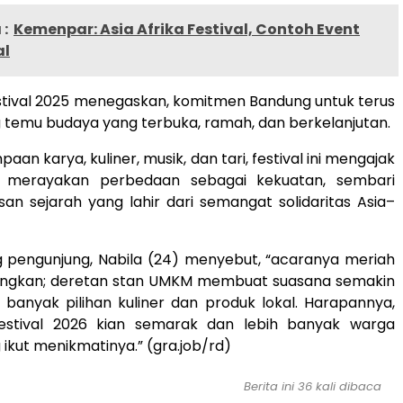
:
Kemenpar: Asia Afrika Festival, Contoh Event
al
estival 2025 menegaskan, komitmen Bandung untuk terus
 temu budaya yang terbuka, ramah, dan berkelanjutan.
paan karya, kuliner, musik, dan tari, festival ini mengajak
 merayakan perbedaan sebagai kekuatan, sembari
an sejarah yang lahir dari semangat solidaritas Asia–
g pengunjung, Nabila (24) menyebut, “acaranya meriah
ngkan; deretan stan UMKM membuat suasana semakin
banyak pilihan kuliner dan produk lokal. Harapannya,
Festival 2026 kian semarak dan lebih banyak warga
ikut menikmatinya.” (gra.job/rd)
Berita ini 36 kali dibaca