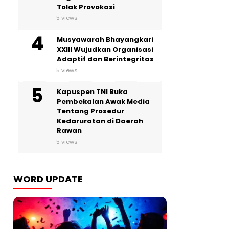
Tolak Provokasi
5 views
Musyawarah Bhayangkari
XXIII Wujudkan Organisasi
Adaptif dan Berintegritas
5 views
Kapuspen TNI Buka
Pembekalan Awak Media
Tentang Prosedur
Kedaruratan di Daerah
Rawan
5 views
WORD UPDATE