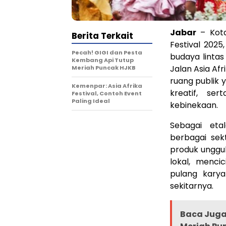
Jabar
– Kota
Berita Terkait
Festival 202
Pecah! GIGI dan Pesta
budaya lintas
Kembang Api Tutup
Jalan Asia Af
Meriah Puncak HJKB
ruang publik 
Kemenpar: Asia Afrika
kreatif, s
Festival, Contoh Event
Paling Ideal
kebinekaan.
Sebagai etal
berbagai sekt
produk unggu
lokal, menci
pulang karya
sekitarnya.
Baca Juga 