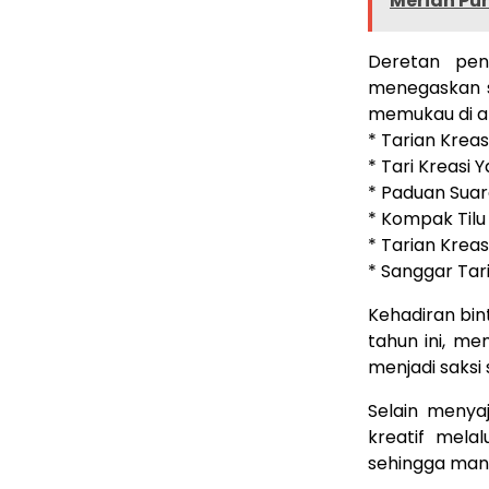
Meriah Pu
Deretan pen
menegaskan se
memukau di a
* Tarian Krea
* Tari Kreasi
* Paduan Suar
* Kompak Tilu
* Tarian Krea
* Sanggar Tar
Kehadiran bin
tahun ini, m
menjadi saksi
Selain menyaj
kreatif mela
sehingga man