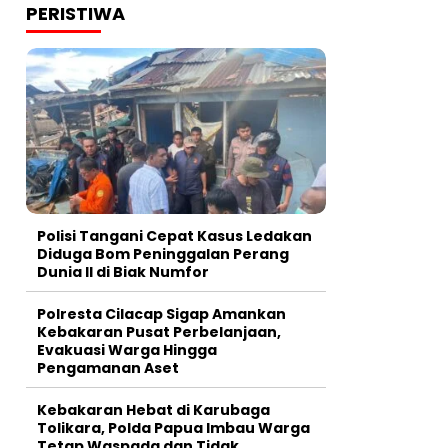
PERISTIWA
Polisi Tangani Cepat Kasus Ledakan
Diduga Bom Peninggalan Perang
Dunia II di Biak Numfor
Polresta Cilacap Sigap Amankan
Kebakaran Pusat Perbelanjaan,
Evakuasi Warga Hingga
Pengamanan Aset
Kebakaran Hebat di Karubaga
Tolikara, Polda Papua Imbau Warga
Tetap Waspada dan Tidak