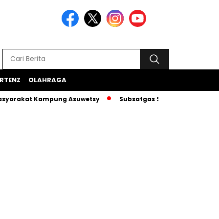
RTENZ
OLAHRAGA
at Kampung Asuwetsy
Subsatgas Si-Ipar Terus Konsisten D