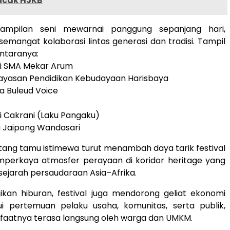
ncak HJKB
ampilan seni mewarnai panggung sepanjang hari,
mangat kolaborasi lintas generasi dan tradisi. Tampil
ntaranya:
si SMA Mekar Arum
 Yayasan Pendidikan Kebudayaan Harisbaya
a Buleud Voice
si Cakrani (Laku Pangaku)
i Jaipong Wandasari
tang tamu istimewa turut menambah daya tarik festival
emperkaya atmosfer perayaan di koridor heritage yang
 sejarah persaudaraan Asia–Afrika.
ikan hiburan, festival juga mendorong geliat ekonomi
lui pertemuan pelaku usaha, komunitas, serta publik,
faatnya terasa langsung oleh warga dan UMKM.