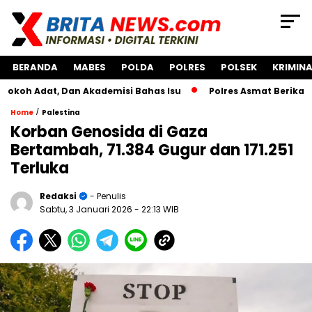
BERANDA
MABES
POLDA
POLRES
POLSEK
KRIMINA
t, Dan Akademisi Bahas Isu
Polres Asmat Berikan Bantuan
/
Home
Palestina
Korban Genosida di Gaza
Bertambah, 71.384 Gugur dan 171.251
Terluka
Redaksi
- Penulis
Sabtu, 3 Januari 2026
- 22:13 WIB