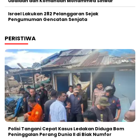
Ubaidah dan Komandan Mohammed Sinwar
Israel Lakukan 282 Pelanggaran Sejak
Pengumuman Gencatan Senjata
PERISTIWA
Polisi Tangani Cepat Kasus Ledakan Diduga Bom
Peninggalan Perang Dunia II di Biak Numfor