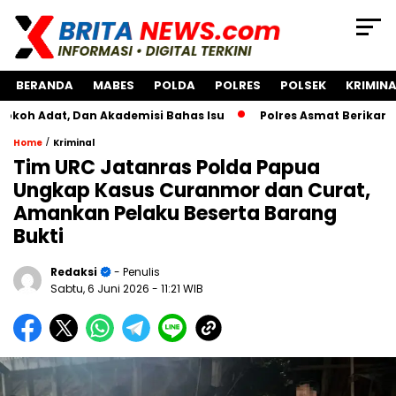
BERANDA
MABES
POLDA
POLRES
POLSEK
KRIMINA
at, Dan Akademisi Bahas Isu
Polres Asmat Berikan Bantua
/
Home
Kriminal
Tim URC Jatanras Polda Papua
Ungkap Kasus Curanmor dan Curat,
Amankan Pelaku Beserta Barang
Bukti
Redaksi
- Penulis
Sabtu, 6 Juni 2026
- 11:21 WIB