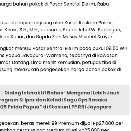
rga bahan pokok di Pasar Sentral Elelim, Rabu
ebut dipimpin langsung oleh Kasat Reskrim Polres
r Kholis, S.H., M.H., bersama Bripda Ichal W. Barangan,
lson Kafiar, dan Bripda Zion Moses Maichel Sroyer.
ngkat menuju Pasar Sentral Elelim pada pukul 08.50 WIT
rans Papua Jayapura–Wamena, tepatnya di kawasan
amat Datang. Lima menit kemudian, petugas tiba di
angsung melakukan pengecekan harga bahan pokok di
:
Dialog Interaktif Bahas “Mengenal Lebih Jauh
rogram Si Ipar dan Keladi Sagu Ops Rasaka
25 Polda Papua” di Stasiun LPP RRI Jayapura
ngecekan, beras merek 99 Premium dijual Rp27.000 per
angkan beras Bunga Medium dijual Rp25.000 per