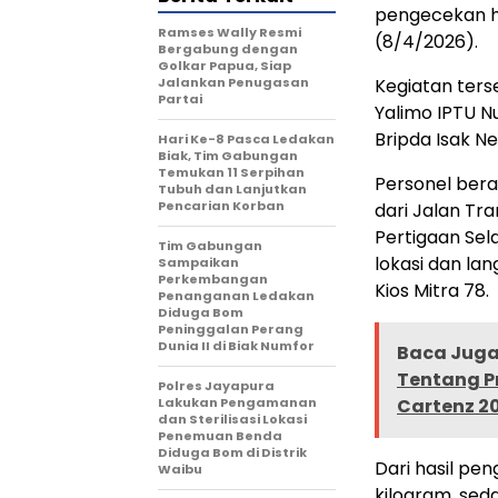
pengecekan ha
Ramses Wally Resmi
(8/4/2026).
Bergabung dengan
Golkar Papua, Siap
Jalankan Penugasan
Kegiatan ters
Partai
Yalimo IPTU Nu
Bripda Isak Ne
Hari Ke-8 Pasca Ledakan
Biak, Tim Gabungan
Temukan 11 Serpihan
Personel bera
Tubuh dan Lanjutkan
Pencarian Korban
dari Jalan T
Pertigaan Sel
Tim Gabungan
lokasi dan l
Sampaikan
Perkembangan
Kios Mitra 78.
Penanganan Ledakan
Diduga Bom
Peninggalan Perang
Dunia II di Biak Numfor
Baca Juga 
Tentang P
Polres Jayapura
Lakukan Pengamanan
Cartenz 20
dan Sterilisasi Lokasi
Penemuan Benda
Diduga Bom di Distrik
Dari hasil pe
Waibu
kilogram, sed