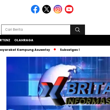
RTENZ
OLAHRAGA
t Kampung Asuwetsy
Subsatgas Si-Ipar Terus Konsisten D