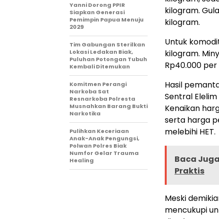
Yanni Dorong PPIR
kilogram. Gul
Siapkan Generasi
Pemimpin Papua Menuju
kilogram.
2029
Untuk komodit
Tim Gabungan Sterilkan
Lokasi Ledakan Biak,
kilogram. Min
Puluhan Potongan Tubuh
Rp40.000 per l
Kembali Ditemukan
Hasil pemant
Komitmen Perangi
Narkoba Sat
Sentral Elelim
Resnarkoba Polresta
Musnahkan Barang Bukti
Kenaikan harg
Narkotika
serta harga p
melebihi HET.
Pulihkan Keceriaan
Anak-Anak Pengungsi,
Polwan Polres Biak
Numfor Gelar Trauma
Baca Juga 
Healing
Praktis
Meski demikian
mencukupi un