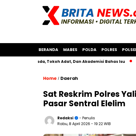
BERANDA
MABES
POLDA
POLRES
POLSE
ersama Bksda, Tokoh Adat, Dan Akademisi Bahas Isu
Polres 
Home
Daerah
/
Sat Reskrim Polres Ya
Pasar Sentral Elelim
Redaksi
- Penulis
Rabu, 8 April 2026
- 19:22 WIB