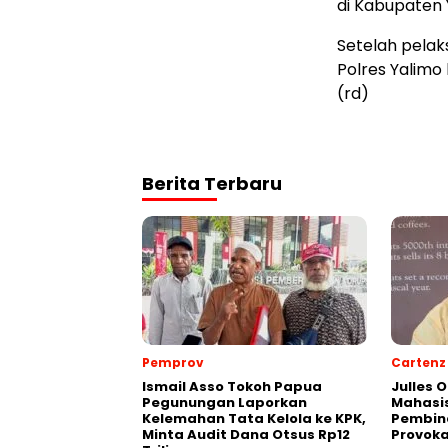
di Kabupaten 
Setelah pelak
Polres Yalimo 
(rd)
Berita Terbaru
Pemprov
Cartenz
Ismail Asso Tokoh Papua
Julles 
Pegunungan Laporkan
Mahasis
Kelemahan Tata Kelola ke KPK,
Pembin
Minta Audit Dana Otsus Rp12
Provoka