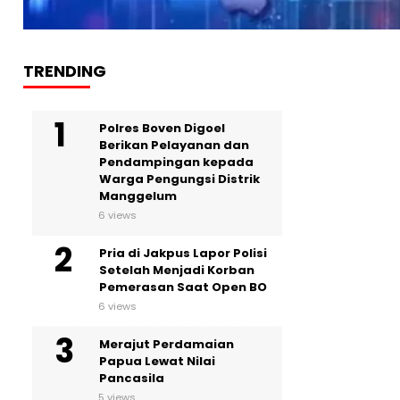
TRENDING
Polres Boven Digoel
Berikan Pelayanan dan
Pendampingan kepada
Warga Pengungsi Distrik
Manggelum
6 views
Pria di Jakpus Lapor Polisi
Setelah Menjadi Korban
Pemerasan Saat Open BO
6 views
Merajut Perdamaian
Papua Lewat Nilai
Pancasila
5 views