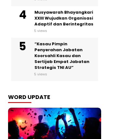
Musyawarah Bhayangkari
XXIII Wujudkan Organisasi
Adaptif dan Berintegritas
5 views
“Kasau Pimpin
Penyerahan Jabatan
Koorsahli Kasau dan
Sertijab Empat Jabatan
Strategis TNI AU”
5 views
WORD UPDATE