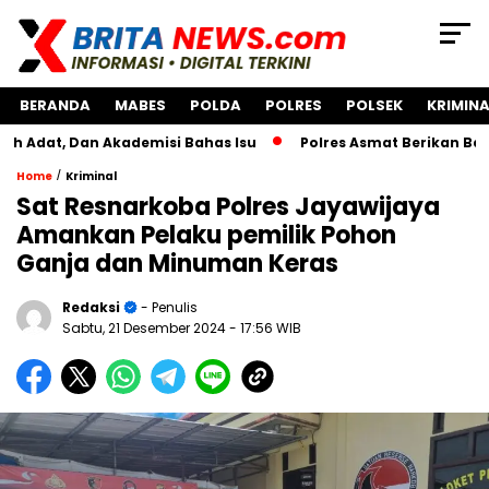
BERANDA
MABES
POLDA
POLRES
POLSEK
KRIMINA
Akademisi Bahas Isu
Polres Asmat Berikan Bantuan Pengem
/
Home
Kriminal
Sat Resnarkoba Polres Jayawijaya
Amankan Pelaku pemilik Pohon
Ganja dan Minuman Keras
Redaksi
- Penulis
Sabtu, 21 Desember 2024
- 17:56 WIB