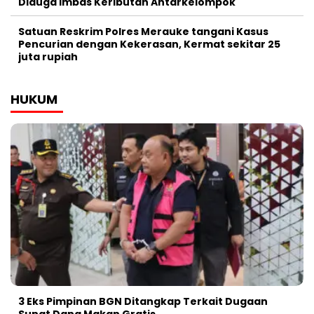
Diduga Imbas Keributan Antarkelompok
Satuan Reskrim Polres Merauke tangani Kasus
Pencurian dengan Kekerasan, Kermat sekitar 25
juta rupiah
HUKUM
3 Eks Pimpinan BGN Ditangkap Terkait Dugaan