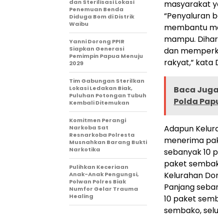
dan Sterilisasi Lokasi
masyarakat 
Penemuan Benda
“Penyaluran b
Diduga Bom di Distrik
Waibu
membantu ma
mampu. Dihar
Yanni Dorong PPIR
Siapkan Generasi
dan memperku
Pemimpin Papua Menuju
rakyat,” kata
2029
Tim Gabungan Sterilkan
Lokasi Ledakan Biak,
Baca Juga 
Puluhan Potongan Tubuh
Polda Pap
Kembali Ditemukan
Komitmen Perangi
Adapun Kelur
Narkoba Sat
Resnarkoba Polresta
menerima pak
Musnahkan Barang Bukti
Narkotika
sebanyak 10 
paket sembak
Pulihkan Keceriaan
Kelurahan Dor
Anak-Anak Pengungsi,
Polwan Polres Biak
Panjang seba
Numfor Gelar Trauma
Healing
10 paket sem
sembako, sel