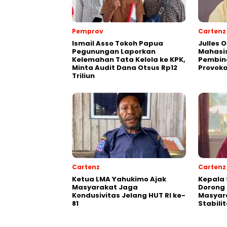
Pemprov
Cartenz
Ismail Asso Tokoh Papua
Julles 
Pegunungan Laporkan
Mahasis
Kelemahan Tata Kelola ke KPK,
Pembin
Minta Audit Dana Otsus Rp12
Provoka
Triliun
Cartenz
Cartenz
Ketua LMA Yahukimo Ajak
Kepala 
Masyarakat Jaga
Dorong 
Kondusivitas Jelang HUT RI ke-
Masyar
81
Stabil