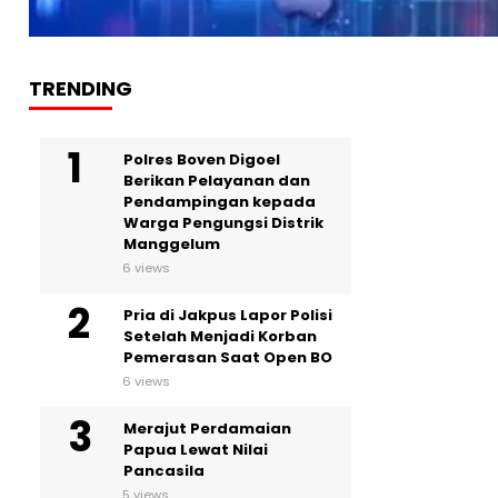
TRENDING
Polres Boven Digoel
Berikan Pelayanan dan
Pendampingan kepada
Warga Pengungsi Distrik
Manggelum
6 views
Pria di Jakpus Lapor Polisi
Setelah Menjadi Korban
Pemerasan Saat Open BO
6 views
Merajut Perdamaian
Papua Lewat Nilai
Pancasila
5 views