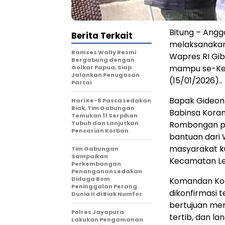
Bitung – Angg
Berita Terkait
melaksanakan
Ramses Wally Resmi
Wapres RI Gi
Bergabung dengan
mampu se-Kec
Golkar Papua, Siap
Jalankan Penugasan
(15/01/2026)..
Partai
Bapak Gideon 
Hari Ke-8 Pasca Ledakan
Biak, Tim Gabungan
Babinsa Koram
Temukan 11 Serpihan
Tubuh dan Lanjutkan
Rombongan pe
Pencarian Korban
bantuan dari 
masyarakat k
Tim Gabungan
Sampaikan
Kecamatan Le
Perkembangan
Penanganan Ledakan
Diduga Bom
Komandan Kodi
Peninggalan Perang
dikonfirmasi 
Dunia II di Biak Numfor
bertujuan me
Polres Jayapura
tertib, dan l
Lakukan Pengamanan