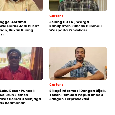
Cartenz
Ongge: Asrama
Jelang HUT RI, Warga
wa Harus Jadi Pusat
Kabupaten Puncak Diimbau
aan, Bukan Ruang
Waspada Provokasi
si
Cartenz
Suku Besar Puncak
Sikapi Informasi Dengan Bijak,
Seluruh Elemen
Tokoh Pemuda Papua Imbau
akat Bersatu Menjaga
Jangan Terprovokasi
itas Keamanan