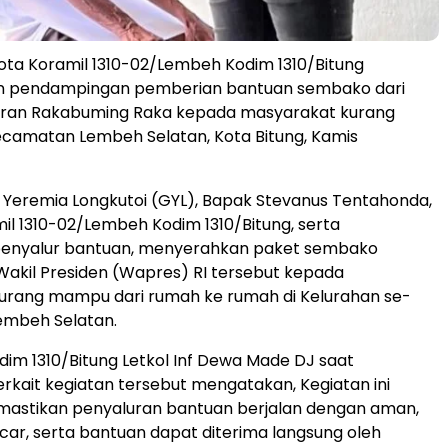
ota Koramil 1310-02/Lembeh Kodim 1310/Bitung
 pendampingan pemberian bantuan sembako dari
bran Rakabuming Raka kepada masyarakat kurang
amatan Lembeh Selatan, Kota Bitung, Kamis
Yeremia Longkutoi (GYL), Bapak Stevanus Tentahonda,
il 1310-02/Lembeh Kodim 1310/Bitung, serta
nyalur bantuan, menyerahkan paket sembako
Wakil Presiden (Wapres) RI tersebut kepada
urang mampu dari rumah ke rumah di Kelurahan se-
mbeh Selatan.
m 1310/Bitung Letkol Inf Dewa Made DJ saat
terkait kegiatan tersebut mengatakan, Kegiatan ini
mastikan penyaluran bantuan berjalan dengan aman,
ancar, serta bantuan dapat diterima langsung oleh