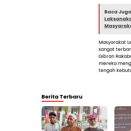
Baca Juga 
Laksanaka
Masyarak
Masyarakat L
sangat terban
Gibran Rakab
mereka mengak
tengah kebutu
Berita Terbaru