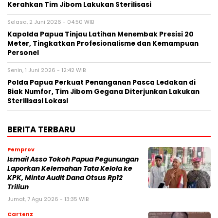
Kerahkan Tim Jibom Lakukan Sterilisasi
Selasa, 2 Juni 2026 - 04:50 WIB
Kapolda Papua Tinjau Latihan Menembak Presisi 20
Meter, Tingkatkan Profesionalisme dan Kemampuan
Personel
Senin, 1 Juni 2026 - 12:42 WIB
Polda Papua Perkuat Penanganan Pasca Ledakan di
Biak Numfor, Tim Jibom Gegana Diterjunkan Lakukan
Sterilisasi Lokasi
BERITA TERBARU
Pemprov
Ismail Asso Tokoh Papua Pegunungan
Laporkan Kelemahan Tata Kelola ke
KPK, Minta Audit Dana Otsus Rp12
Triliun
Jumat, 7 Agu 2026 - 13:35 WIB
Cartenz