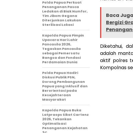
Polda Papua Perkuat
Penanganan Pasca
Ledakan di Biak Numfor,
Baca Juga 
Tim Jibom Gegana
Diterjunkan Lakukan
Bergizi G
Sterilisasi Lokasi
Penangana
Kapolda Papua Pimpin
Upacara Hari Lahir
Pancasila 2026,
Diketahui, d
Tegaskan Pancasila
adalah manta
sebagai Pemersatu
Bangsa dan Fondasi
aktif polres 
Perdamaian Dunia
Kompolnas se
Polda Papua Hadiri
Diskusi Publik PSN,
Dorong Pembangunan
Papua yang Inklusif dan
Berorientasi pada
Kesejahteraan
Masyarakat
Kapolda Papua Buka
Latpraops Sikat Cartenz
2026, Tekankan
Optimalisasi
Penanganan Kejahatan
3C