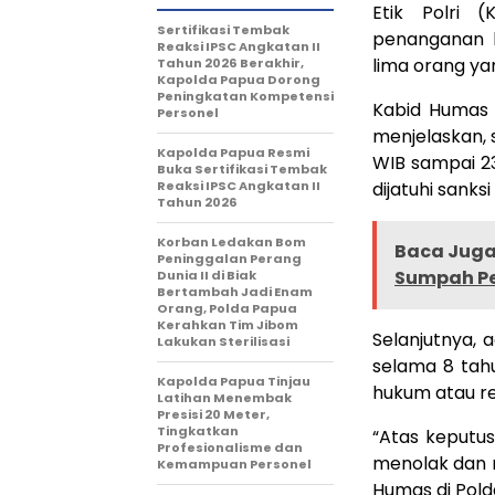
Etik Polri 
Sertifikasi Tembak
penanganan k
Reaksi IPSC Angkatan II
lima orang ya
Tahun 2026 Berakhir,
Kapolda Papua Dorong
Peningkatan Kompetensi
Kabid Humas 
Personel
menjelaskan, 
Kapolda Papua Resmi
WIB sampai 23
Buka Sertifikasi Tembak
Reaksi IPSC Angkatan II
dijatuhi sank
Tahun 2026
Korban Ledakan Bom
Baca Juga 
Peninggalan Perang
Sumpah Pe
Dunia II di Biak
Bertambah Jadi Enam
Orang, Polda Papua
Kerahkan Tim Jibom
Selanjutnya,
Lakukan Sterilisasi
selama 8 tahu
Kapolda Papua Tinjau
hukum atau re
Latihan Menembak
Presisi 20 Meter,
Tingkatkan
“Atas keputus
Profesionalisme dan
menolak dan m
Kemampuan Personel
Humas di Pold