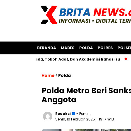
BERANDA
MABES
POLDA
POLRES
POLSE
rsama Bksda, Tokoh Adat, Dan Akademisi Bahas Isu
Polres 
Home
Polda
/
Polda Metro Beri San
Anggota
Redaksi
- Penulis
Senin, 10 Februari 2025
- 19:17 WIB