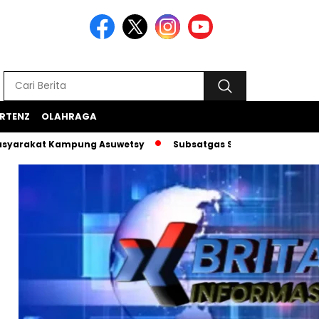
RTENZ
OLAHRAGA
t Kampung Asuwetsy
Subsatgas Si-Ipar Terus Konsisten Da