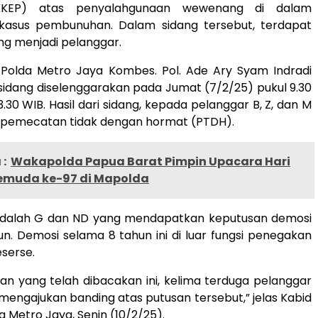
(KKEP) atas penyalahgunaan wewenang di dalam
asus pembunuhan. Dalam sidang tersebut, terdapat
ng menjadi pelanggar.
Polda Metro Jaya Kombes. Pol. Ade Ary Syam Indradi
sidang diselenggarakan pada Jumat (7/2/25) pukul 9.30
.30 WIB. Hasil dari sidang, kepada pelanggar B, Z, dan M
si pemecatan tidak dengan hormat (PTDH).
:
Wakapolda Papua Barat Pimpin Upacara Hari
muda ke-97 di Mapolda
 adalah G dan ND yang mendapatkan keputusan demosi
n. Demosi selama 8 tahun ini di luar fungsi penegakan
serse.
an yang telah dibacakan ini, kelima terduga pelanggar
engajukan banding atas putusan tersebut,” jelas Kabid
a Metro Jaya, Senin (10/2/25).