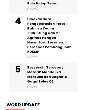
Pola Hidup Sehat
5 views
Dibekali Cara
Pengoperasian Portal,
Babinsa Kodim
1310/Bitung dan PT
Agrinas Pangan
Nusantara Bersinergi
Percepat Pembangunan
KDKMP
5 views
Bezzecchi Tercepat
MotoGP Mandalika,
Marquez dan Bagnaia
Gagal Lolos Q2
5 views
WORD UPDATE