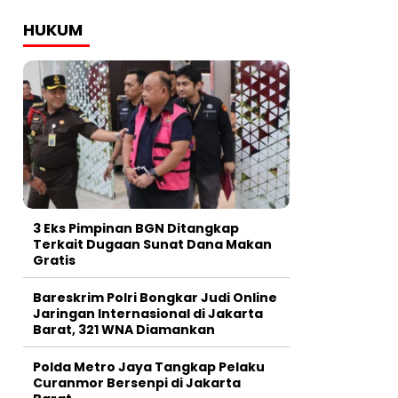
HUKUM
3 Eks Pimpinan BGN Ditangkap
Terkait Dugaan Sunat Dana Makan
Gratis
Bareskrim Polri Bongkar Judi Online
Jaringan Internasional di Jakarta
Barat, 321 WNA Diamankan
Polda Metro Jaya Tangkap Pelaku
Curanmor Bersenpi di Jakarta