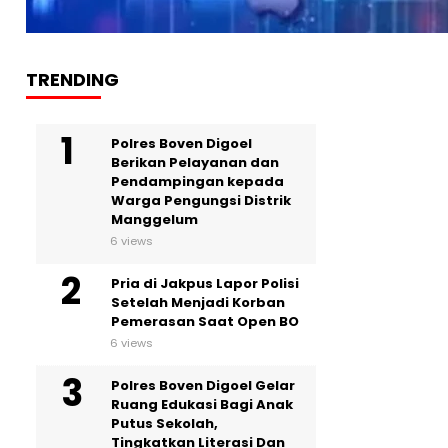
TRENDING
Polres Boven Digoel
Berikan Pelayanan dan
Pendampingan kepada
Warga Pengungsi Distrik
Manggelum
6 views
Pria di Jakpus Lapor Polisi
Setelah Menjadi Korban
Pemerasan Saat Open BO
6 views
Polres Boven Digoel Gelar
Ruang Edukasi Bagi Anak
Putus Sekolah,
Tingkatkan Literasi Dan