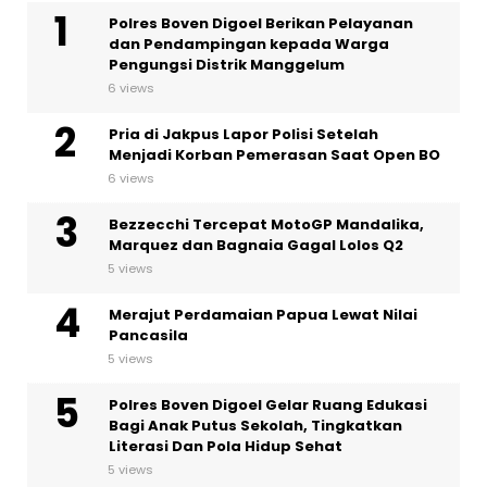
Polres Boven Digoel Berikan Pelayanan
dan Pendampingan kepada Warga
Pengungsi Distrik Manggelum
6 views
Pria di Jakpus Lapor Polisi Setelah
Menjadi Korban Pemerasan Saat Open BO
6 views
Bezzecchi Tercepat MotoGP Mandalika,
Marquez dan Bagnaia Gagal Lolos Q2
5 views
Merajut Perdamaian Papua Lewat Nilai
Pancasila
5 views
Polres Boven Digoel Gelar Ruang Edukasi
Bagi Anak Putus Sekolah, Tingkatkan
Literasi Dan Pola Hidup Sehat
5 views