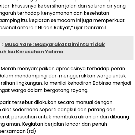
itar, khususnya kebersihan jalan dan saluran air yang
ngaruh terhadap kenyamanan dan kesehatan
iaamping itu, kegiatan semacam ini juga memperkuat
ional antara TNI dan Rakyat,” ujar Danramil.
:
Musa Yare : Masyarakat Diminta Tidak
uh Isu Kerusuhan Yalimo
g Merah menyampaikan apresiasinya terhadap peran
a dalam mendampingi dan menggerakkan warga untuk
sihan lingkungan. Ia menilai kehadiran Babinsa menjadi
gat warga dalam bergotong royong.
arit tersebut dilakukan secara manual dengan
alat sederhana seperti cangkul dan parang dan
berat perusahan untuk membuka aliran air dan dibuang
g aman. Kegiatan berjalan lancar dan penuh
ersamaan.(rd)