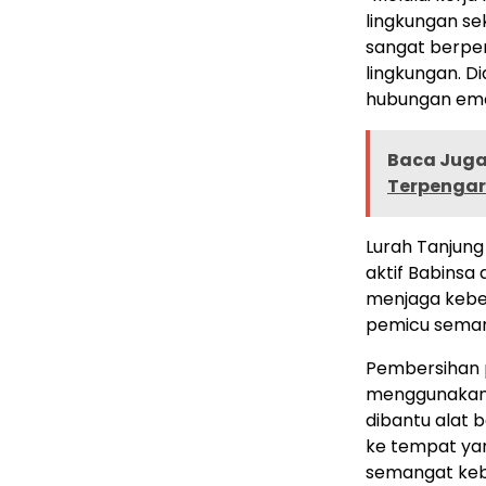
lingkungan sek
sangat berpe
lingkungan. D
hubungan emos
Baca Juga 
Terpengar
Lurah Tanjun
aktif Babins
menjaga keber
pemicu seman
Pembersihan p
menggunakan 
dibantu alat 
ke tempat yan
semangat keb