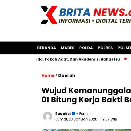
BERANDA
MABES
POLDA
POLRES
POLSE
rsama Bksda, Tokoh Adat, Dan Akademisi Bahas Isu
Polres 
Home
Daerah
/
Wujud Kemanunggalan
01 Bitung Kerja Bakt
Redaksi
- Penulis
Jumat, 23 Januari 2026
- 19:37 WIB