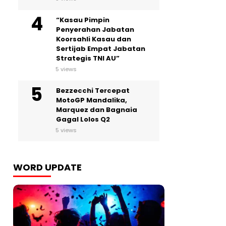
“Kasau Pimpin
Penyerahan Jabatan
Koorsahli Kasau dan
Sertijab Empat Jabatan
Strategis TNI AU”
5 views
Bezzecchi Tercepat
MotoGP Mandalika,
Marquez dan Bagnaia
Gagal Lolos Q2
5 views
WORD UPDATE