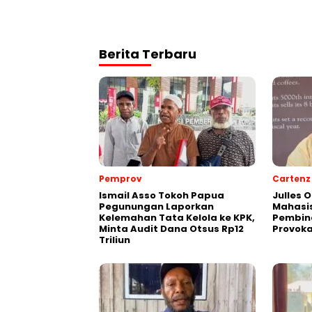
Berita Terbaru
Pemprov
Cartenz
Ismail Asso Tokoh Papua
Julles 
Pegunungan Laporkan
Mahasis
Kelemahan Tata Kelola ke KPK,
Pembin
Minta Audit Dana Otsus Rp12
Provoka
Triliun