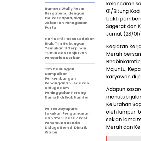
kelancaran sal
Ramses Wally Resmi
01/Bitung Kod
Bergabung dengan
bakti pembersi
Golkar Papua, Siap
Jalankan Penugasan
Sagerat dan K
Partai
Jumat (23/01/
Hari Ke-8 Pasca Ledakan
Biak, Tim Gabungan
Kegiatan kerj
Temukan 11 Serpihan
Tubuh dan Lanjutkan
Merah bersama
Pencarian Korban
Bhabinkamtib
Majuntu, Kepa
Tim Gabungan
Sampaikan
karyawan di pe
Perkembangan
Penanganan Ledakan
Diduga Bom
Adapun sasara
Peninggalan Perang
menutupi jala
Dunia II di Biak Numfor
Kelurahan Sag
Polres Jayapura
oleh lumpur,
Lakukan Pengamanan
dan Sterilisasi Lokasi
sekian lama t
Penemuan Benda
Merah dan Kel
Diduga Bom di Distrik
Waibu