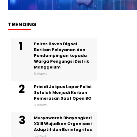
TRENDING
Polres Boven Digoel
Berikan Pelayanan dan
Pendampingan kepada
Warga Pengungsi Distrik
Manggelum
6 views
Pria di Jakpus Lapor Polisi
Setelah Menjadi Korban
Pemerasan Saat Open BO
6 views
Musyawarah Bhayangkari
XXIII Wujudkan Organisasi
Adaptif dan Berintegritas
5 views