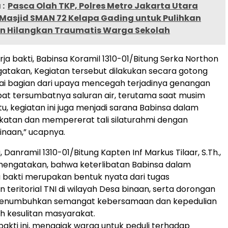
:
Pasca Olah TKP, Polres Metro Jakarta Utara
 Masjid SMAN 72 Kelapa Gading untuk Pulihkan
an Hilangkan Traumatis Warga Sekolah
rja bakti, Babinsa Koramil 1310-01/Bitung Serka Northon
atakan, Kegiatan tersebut dilakukan secara gotong
ai bagian dari upaya mencegah terjadinya genangan
ibat tersumbatnya saluran air, terutama saat musim
 itu, kegiatan ini juga menjadi sarana Babinsa dalam
katan dan mempererat tali silaturahmi dengan
naan,” ucapnya.
 Danramil 1310-01/Bitung Kapten Inf Markus Tilaar, S.Th.,
mengatakan, bahwa keterlibatan Babinsa dalam
a bakti merupakan bentuk nyata dari tugas
teritorial TNI di wilayah Desa binaan, serta dorongan
menumbuhkan semangat kebersamaan dan kepedulian
ah kesulitan masyarakat.
 bakti ini, mengajak warga untuk peduli terhadap