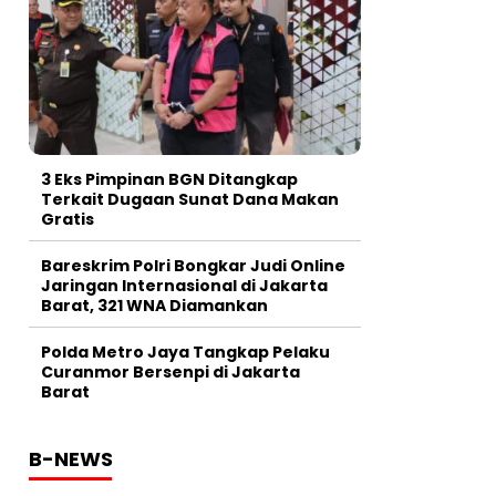
3 Eks Pimpinan BGN Ditangkap
Terkait Dugaan Sunat Dana Makan
Gratis
Bareskrim Polri Bongkar Judi Online
Jaringan Internasional di Jakarta
Barat, 321 WNA Diamankan
Polda Metro Jaya Tangkap Pelaku
Curanmor Bersenpi di Jakarta
Barat
B-NEWS