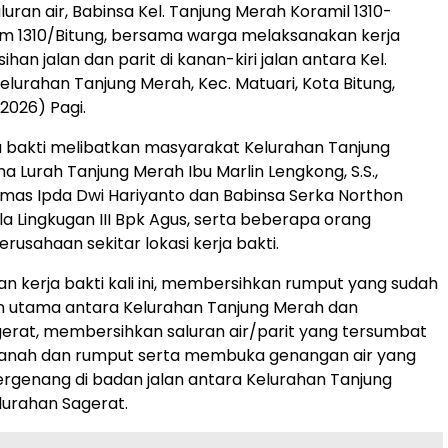
uran air, Babinsa Kel. Tanjung Merah Koramil 1310-
im 1310/Bitung, bersama warga melaksanakan kerja
han jalan dan parit di kanan-kiri jalan antara Kel.
elurahan Tanjung Merah, Kec. Matuari, Kota Bitung,
2026) Pagi.
a bakti melibatkan masyarakat Kelurahan Tanjung
 Lurah Tanjung Merah Ibu Marlin Lengkong, S.S.,
mas Ipda Dwi Hariyanto dan Babinsa Serka Northon
la Lingkugan III Bpk Agus, serta beberapa orang
rusahaan sekitar lokasi kerja bakti.
n kerja bakti kali ini, membersihkan rumput yang sudah
n utama antara Kelurahan Tanjung Merah dan
erat, membersihkan saluran air/parit yang tersumbat
 tanah dan rumput serta membuka genangan air yang
ergenang di badan jalan antara Kelurahan Tanjung
urahan Sagerat.