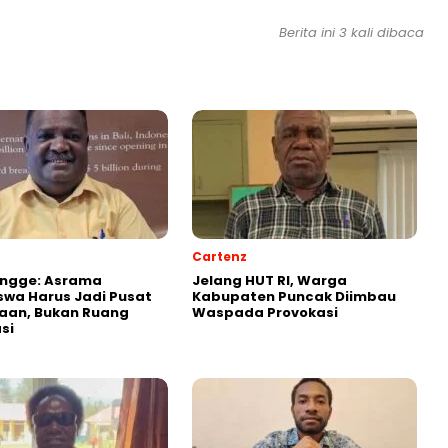
Berita ini 3 kali dibaca
Cartenz
Ongge: Asrama
Jelang HUT RI, Warga
wa Harus Jadi Pusat
Kabupaten Puncak Diimbau
aan, Bukan Ruang
Waspada Provokasi
si