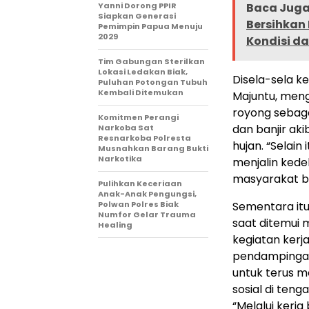
Yanni Dorong PPIR
Baca Juga 
Siapkan Generasi
Bersihkan
Pemimpin Papua Menuju
2029
Kondisi d
Tim Gabungan Sterilkan
Lokasi Ledakan Biak,
Disela-sela ke
Puluhan Potongan Tubuh
Kembali Ditemukan
Majuntu, meng
royong sebag
Komitmen Perangi
dan banjir ak
Narkoba Sat
Resnarkoba Polresta
hujan. “Selain
Musnahkan Barang Bukti
Narkotika
menjalin kede
masyarakat bi
Pulihkan Keceriaan
Anak-Anak Pengungsi,
Polwan Polres Biak
Sementara itu,
Numfor Gelar Trauma
saat ditemui 
Healing
kegiatan kerj
pendampingan 
untuk terus 
sosial di teng
“Melalui kerja