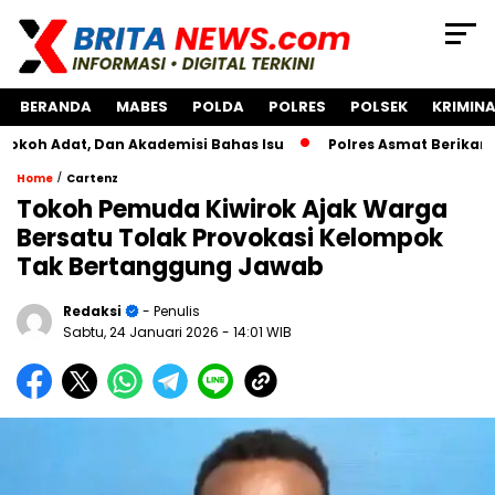
BERANDA
MABES
POLDA
POLRES
POLSEK
KRIMINA
dat, Dan Akademisi Bahas Isu
Polres Asmat Berikan Bantu
/
Home
Cartenz
Tokoh Pemuda Kiwirok Ajak Warga
Bersatu Tolak Provokasi Kelompok
Tak Bertanggung Jawab
Redaksi
- Penulis
Sabtu, 24 Januari 2026
- 14:01 WIB