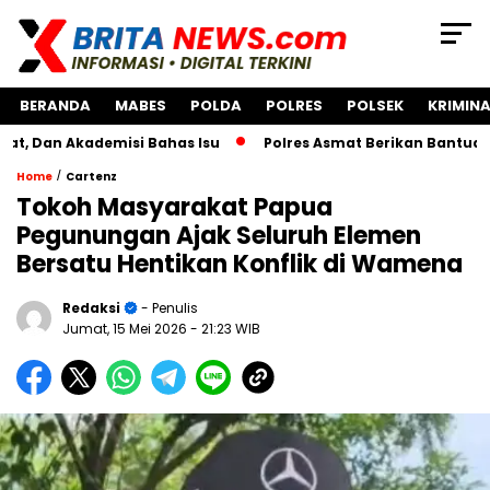
BERANDA
MABES
POLDA
POLRES
POLSEK
KRIMINA
kademisi Bahas Isu
Polres Asmat Berikan Bantuan Pengem
/
Home
Cartenz
Tokoh Masyarakat Papua
Pegunungan Ajak Seluruh Elemen
Bersatu Hentikan Konflik di Wamena
Redaksi
- Penulis
Jumat, 15 Mei 2026
- 21:23 WIB