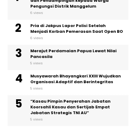
dan Pendampingan kepada Warga
Pengungsi Distrik Manggelum
6 views
Pria di Jakpus Lapor Polisi Setelah
Menjadi Korban Pemerasan Saat Open BO
6 views
Merajut Perdamaian Papua Lewat Nilai
Pancasila
5 views
Musyawarah Bhayangkari XXIII Wujudkan
Organisasi Adaptif dan Berintegritas
5 views
“Kasau Pimpin Penyerahan Jabatan
Koorsahli Kasau dan Sertijab Empat
Jabatan Strategis TNI AU”
5 views