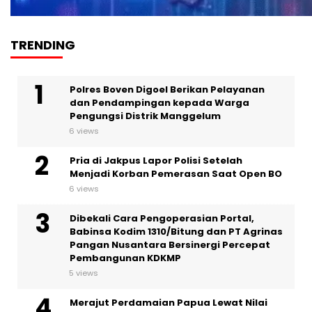
TRENDING
Polres Boven Digoel Berikan Pelayanan
dan Pendampingan kepada Warga
Pengungsi Distrik Manggelum
6 views
Pria di Jakpus Lapor Polisi Setelah
Menjadi Korban Pemerasan Saat Open BO
6 views
Dibekali Cara Pengoperasian Portal,
Babinsa Kodim 1310/Bitung dan PT Agrinas
Pangan Nusantara Bersinergi Percepat
Pembangunan KDKMP
5 views
Merajut Perdamaian Papua Lewat Nilai