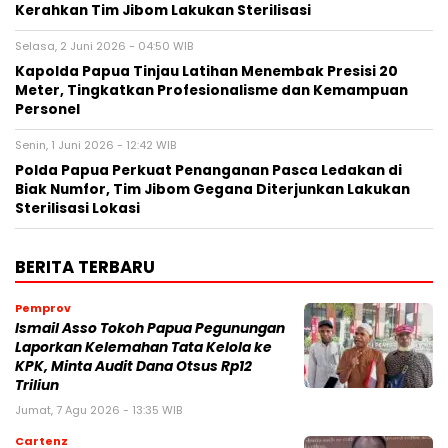
Kerahkan Tim Jibom Lakukan Sterilisasi
Selasa, 2 Juni 2026 - 04:50 WIB
Kapolda Papua Tinjau Latihan Menembak Presisi 20
Meter, Tingkatkan Profesionalisme dan Kemampuan
Personel
Senin, 1 Juni 2026 - 12:42 WIB
Polda Papua Perkuat Penanganan Pasca Ledakan di
Biak Numfor, Tim Jibom Gegana Diterjunkan Lakukan
Sterilisasi Lokasi
BERITA TERBARU
Pemprov
Ismail Asso Tokoh Papua Pegunungan
Laporkan Kelemahan Tata Kelola ke
KPK, Minta Audit Dana Otsus Rp12
Triliun
Jumat, 7 Agu 2026 - 13:35 WIB
Cartenz