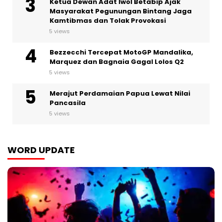
Ketua Dewan Adat Iwol Betabip Ajak
Masyarakat Pegunungan Bintang Jaga
Kamtibmas dan Tolak Provokasi
5 views
Bezzecchi Tercepat MotoGP Mandalika,
Marquez dan Bagnaia Gagal Lolos Q2
5 views
Merajut Perdamaian Papua Lewat Nilai
Pancasila
5 views
WORD UPDATE