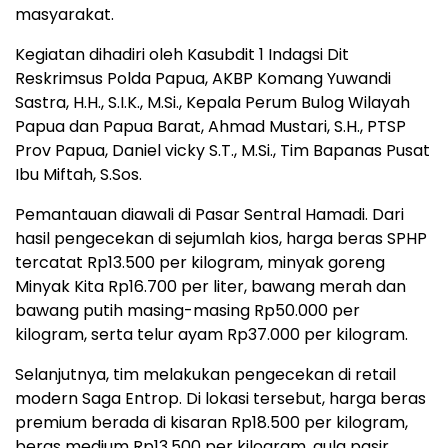
masyarakat.
Kegiatan dihadiri oleh Kasubdit 1 Indagsi Dit
Reskrimsus Polda Papua, AKBP Komang Yuwandi
Sastra, H.H., S.I.K., M.Si., Kepala Perum Bulog Wilayah
Papua dan Papua Barat, Ahmad Mustari, S.H., PTSP
Prov Papua, Daniel vicky S.T., M.Si., Tim Bapanas Pusat
Ibu Miftah, S.Sos.
Pemantauan diawali di Pasar Sentral Hamadi. Dari
hasil pengecekan di sejumlah kios, harga beras SPHP
tercatat Rp13.500 per kilogram, minyak goreng
Minyak Kita Rp16.700 per liter, bawang merah dan
bawang putih masing-masing Rp50.000 per
kilogram, serta telur ayam Rp37.000 per kilogram.
Selanjutnya, tim melakukan pengecekan di retail
modern Saga Entrop. Di lokasi tersebut, harga beras
premium berada di kisaran Rp18.500 per kilogram,
beras medium Rp13.500 per kilogram, gula pasir