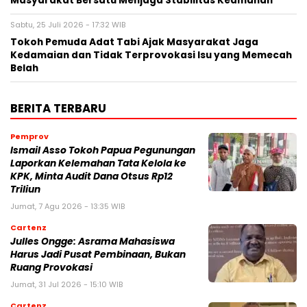
Masyarakat Bersatu Menjaga Stabilitas Keamanan
Sabtu, 25 Juli 2026 - 17:32 WIB
Tokoh Pemuda Adat Tabi Ajak Masyarakat Jaga
Kedamaian dan Tidak Terprovokasi Isu yang Memecah
Belah
BERITA TERBARU
Pemprov
Ismail Asso Tokoh Papua Pegunungan
Laporkan Kelemahan Tata Kelola ke
KPK, Minta Audit Dana Otsus Rp12
Triliun
Jumat, 7 Agu 2026 - 13:35 WIB
Cartenz
Julles Ongge: Asrama Mahasiswa
Harus Jadi Pusat Pembinaan, Bukan
Ruang Provokasi
Jumat, 31 Jul 2026 - 15:10 WIB
Cartenz