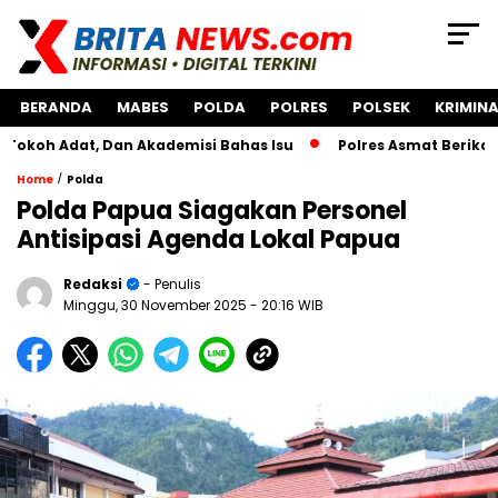
BERANDA
MABES
POLDA
POLRES
POLSEK
KRIMINA
at, Dan Akademisi Bahas Isu
Polres Asmat Berikan Bantua
/
Home
Polda
Polda Papua Siagakan Personel
Antisipasi Agenda Lokal Papua
Redaksi
- Penulis
Minggu, 30 November 2025
- 20:16 WIB