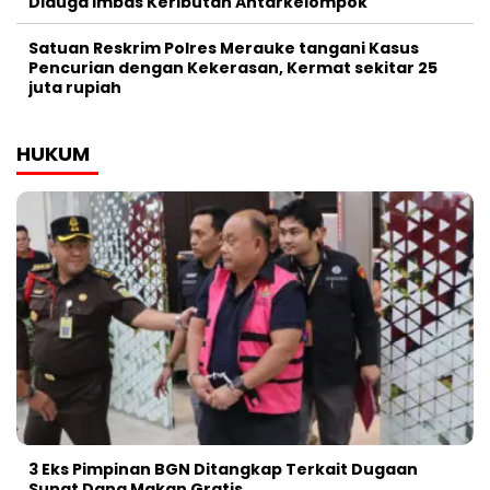
Diduga Imbas Keributan Antarkelompok
Satuan Reskrim Polres Merauke tangani Kasus
Pencurian dengan Kekerasan, Kermat sekitar 25
juta rupiah
HUKUM
3 Eks Pimpinan BGN Ditangkap Terkait Dugaan
Sunat Dana Makan Gratis