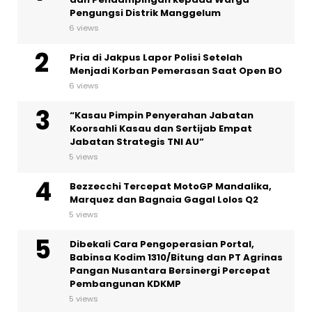
Pengungsi Distrik Manggelum
6 views
Pria di Jakpus Lapor Polisi Setelah
Menjadi Korban Pemerasan Saat Open BO
6 views
“Kasau Pimpin Penyerahan Jabatan
Koorsahli Kasau dan Sertijab Empat
Jabatan Strategis TNI AU”
5 views
Bezzecchi Tercepat MotoGP Mandalika,
Marquez dan Bagnaia Gagal Lolos Q2
5 views
Dibekali Cara Pengoperasian Portal,
Babinsa Kodim 1310/Bitung dan PT Agrinas
Pangan Nusantara Bersinergi Percepat
Pembangunan KDKMP
5 views