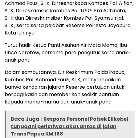
Achmad Fauzi, S.I.K, Dirresnarkoba Kombes Pol. Alfian,
S.I.K, Dirreskrimsus Kombes Pol. I.G.G. Era Adhinata,
S.I.K dan Dirreskrimsiber Kombes Pol. Syamsulrijal,
S.I.K., serta serta pejabat Reserse Polresta Jayapura
Kota lainnya.
Turut hadir Ketua Panti Asuhan Air Mata Mama, Ibu
Lince Norotow, bersama para pengurus serta anak-
anak panti.
Dalam sambutannya, Dir Reskrimum Polda Papua,
Kombes Pol. Achmad Fauzi, S.I.K, menyampaikan
bahwa kehadiran jajaran Reserse bertujuan untuk
berbagi kasih dan memberikan sedikit bantuan
kepada mama-mama dan anak-anak panti.
Baca Juga :
Respons Personel Polsek Elikobel
tanggani peristiwa Laka Lantas di jalan
Trans Papua KM.188