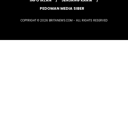
INFO IKLAN
JENJANG KARIR
PEDOMAN MEDIA SIBER
COPYRIGHT © 2026 BRITANEWS.COM - ALL RIGHTS RESERVED