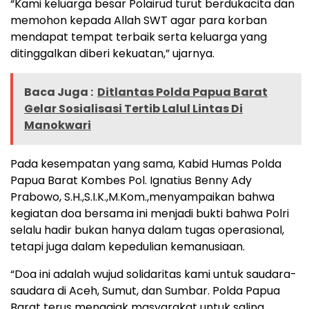
“Kami keluarga besar Polairud turut berdukacita dan
memohon kepada Allah SWT agar para korban
mendapat tempat terbaik serta keluarga yang
ditinggalkan diberi kekuatan,” ujarnya.
Baca Juga :
Ditlantas Polda Papua Barat
Gelar Sosialisasi Tertib Lalul Lintas Di
Manokwari
Pada kesempatan yang sama, Kabid Humas Polda
Papua Barat Kombes Pol. Ignatius Benny Ady
Prabowo, S.H.,S.I.K.,M.Kom.,menyampaikan bahwa
kegiatan doa bersama ini menjadi bukti bahwa Polri
selalu hadir bukan hanya dalam tugas operasional,
tetapi juga dalam kepedulian kemanusiaan.
“Doa ini adalah wujud solidaritas kami untuk saudara-
saudara di Aceh, Sumut, dan Sumbar. Polda Papua
Barat terus mengajak masyarakat untuk saling