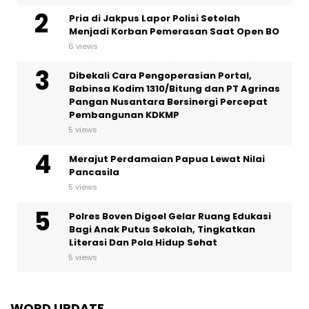
Pria di Jakpus Lapor Polisi Setelah
Menjadi Korban Pemerasan Saat Open BO
6 views
Dibekali Cara Pengoperasian Portal,
Babinsa Kodim 1310/Bitung dan PT Agrinas
Pangan Nusantara Bersinergi Percepat
Pembangunan KDKMP
5 views
Merajut Perdamaian Papua Lewat Nilai
Pancasila
5 views
Polres Boven Digoel Gelar Ruang Edukasi
Bagi Anak Putus Sekolah, Tingkatkan
Literasi Dan Pola Hidup Sehat
5 views
WORD UPDATE