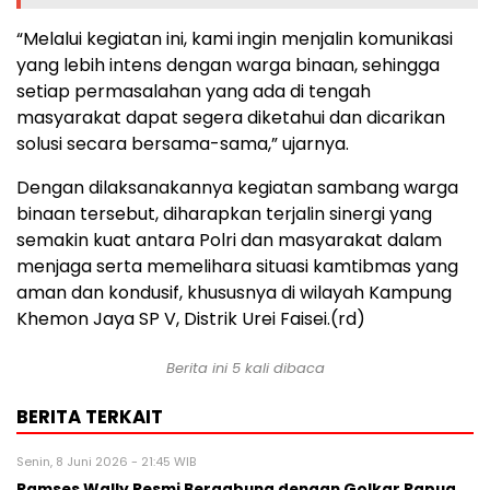
“Melalui kegiatan ini, kami ingin menjalin komunikasi
yang lebih intens dengan warga binaan, sehingga
setiap permasalahan yang ada di tengah
masyarakat dapat segera diketahui dan dicarikan
solusi secara bersama-sama,” ujarnya.
Dengan dilaksanakannya kegiatan sambang warga
binaan tersebut, diharapkan terjalin sinergi yang
semakin kuat antara Polri dan masyarakat dalam
menjaga serta memelihara situasi kamtibmas yang
aman dan kondusif, khususnya di wilayah Kampung
Khemon Jaya SP V, Distrik Urei Faisei.(rd)
Berita ini 5 kali dibaca
BERITA TERKAIT
Senin, 8 Juni 2026 - 21:45 WIB
Ramses Wally Resmi Bergabung dengan Golkar Papua,