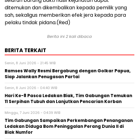
seluruh barang bukti hasil kejahatan dapat
ditemukan dan dikembalikan kepada pemilik yang
sah, sekaligus memberikan efek jera kepada para
pelaku tindak pidana.(Red)
Berita ini 2 kali dibaca
BERITA TERKAIT
Senin, 8 Juni 2026 - 21:45 WIB
Ramses Wally Resmi Bergabung dengan Golkar Papua,
Siap Jalankan Penugasan Partai
Senin, 8 Juni 2026 - 04:40 WIB
Hari Ke-8 Pasca Ledakan Biak, Tim Gabungan Temukan
11 Serpihan Tubuh dan Lanjutkan Pencarian Korban
Minggu, 7 Juni 2026 - 04:39 WIB
Tim Gabungan Sampaikan Perkembangan Penanganan
Ledakan Diduga Bom Peninggalan Perang Dunia II di
Biak Numfor