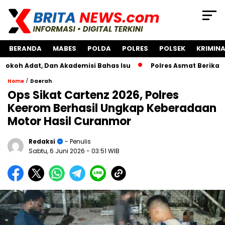
BERANDA
MABES
POLDA
POLRES
POLSEK
KRIMINA
t, Dan Akademisi Bahas Isu
Polres Asmat Berikan Bantua
/
Home
Daerah
Ops Sikat Cartenz 2026, Polres
Keerom Berhasil Ungkap Keberadaan
Motor Hasil Curanmor
Redaksi
- Penulis
Sabtu, 6 Juni 2026
- 03:51 WIB