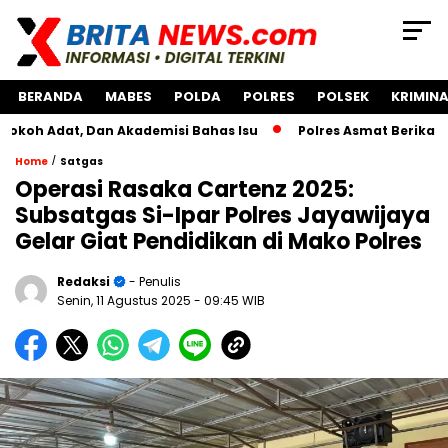
BERANDA
MABES
POLDA
POLRES
POLSEK
KRIMINA
t, Dan Akademisi Bahas Isu
Polres Asmat Berikan Bantuan
/
Home
Satgas
Operasi Rasaka Cartenz 2025:
Subsatgas Si-Ipar Polres Jayawijaya
Gelar Giat Pendidikan di Mako Polres
Redaksi
- Penulis
Senin, 11 Agustus 2025
- 09:45 WIB