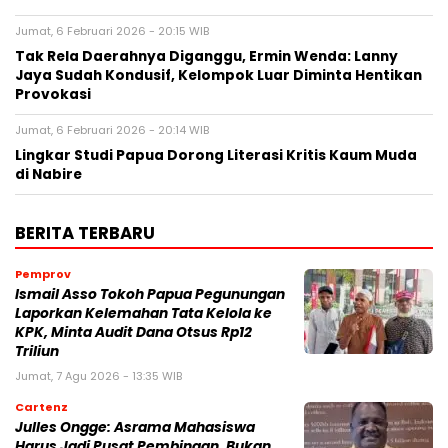
Jumat, 6 Februari 2026 - 20:15 WIB
Tak Rela Daerahnya Diganggu, Ermin Wenda: Lanny
Jaya Sudah Kondusif, Kelompok Luar Diminta Hentikan
Provokasi
Jumat, 6 Februari 2026 - 20:14 WIB
Lingkar Studi Papua Dorong Literasi Kritis Kaum Muda
di Nabire
BERITA TERBARU
Pemprov
Ismail Asso Tokoh Papua Pegunungan
Laporkan Kelemahan Tata Kelola ke
KPK, Minta Audit Dana Otsus Rp12
Triliun
Jumat, 7 Agu 2026 - 13:35 WIB
Cartenz
Julles Ongge: Asrama Mahasiswa
Harus Jadi Pusat Pembinaan, Bukan