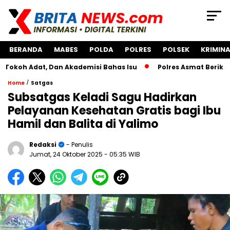
BERANDA
MABES
POLDA
POLRES
POLSEK
KRIMINA
at, Dan Akademisi Bahas Isu
Polres Asmat Berikan Bantua
/
Home
Satgas
Subsatgas Keladi Sagu Hadirkan
Pelayanan Kesehatan Gratis bagi Ibu
Hamil dan Balita di Yalimo
Redaksi
- Penulis
Jumat, 24 Oktober 2025
- 05:35 WIB