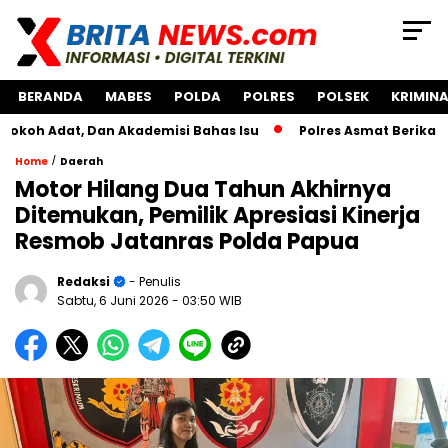
BERANDA
MABES
POLDA
POLRES
POLSEK
KRIMINA
t, Dan Akademisi Bahas Isu
Polres Asmat Berikan Bantuan
/
Home
Daerah
Motor Hilang Dua Tahun Akhirnya
Ditemukan, Pemilik Apresiasi Kinerja
Resmob Jatanras Polda Papua
Redaksi
- Penulis
Sabtu, 6 Juni 2026
- 03:50 WIB