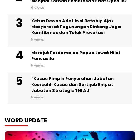
Menjadi Korban Pemerasan Saat Open BO
6 views
Ketua Dewan Adat Iwol Betabip Ajak
Masyarakat Pegunungan Bintang Jaga
Kamtibmas dan Tolak Provokasi
5 views
Merajut Perdamaian Papua Lewat Nilai
Pancasila
5 views
“Kasau Pimpin Penyerahan Jabatan
Koorsahli Kasau dan Sertijab Empat
Jabatan Strategis TNI AU”
5 views
WORD UPDATE