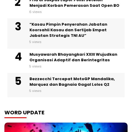
Menjadi Korban Pemerasan Saat Open BO
6 views
“Kasau Pimpin Penyerahan Jabatan
Koorsahli Kasau dan Sertijab Empat
Jabatan Strategis TNI AU”
5 views
Musyawarah Bhayangkari XXIII Wujudkan
Organisasi Adaptif dan Berintegritas
5 views
Bezzecchi Tercepat MotoGP Mandalika,
Marquez dan Bagnaia Gagal Lolos Q2
5 views
WORD UPDATE