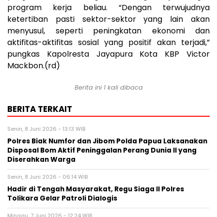
program kerja beliau. “Dengan terwujudnya
ketertiban pasti sektor-sektor yang lain akan
menyusul, seperti peningkatan ekonomi dan
aktifitas-aktifitas sosial yang positif akan terjadi,”
pungkas Kapolresta Jayapura Kota KBP Victor
Mackbon.(rd)
Berita ini 1 kali dibaca
BERITA TERKAIT
Senin, 8 Juni 2026 - 13:13 WIB
Polres Biak Numfor dan Jibom Polda Papua Laksanakan
Disposal Bom Aktif Peninggalan Perang Dunia II yang
Diserahkan Warga
Senin, 8 Juni 2026 - 06:14 WIB
Hadir di Tengah Masyarakat, Regu Siaga II Polres
Tolikara Gelar Patroli Dialogis
Minggu, 7 Juni 2026 - 12:24 WIB