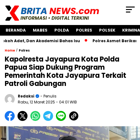
BERANDA
MABES
POLDA
POLRES
POLSEK
KRIMINA
t, Dan Akademisi Bahas Isu
Polres Asmat Berikan Bantuan
/
Home
Polres
Kapolresta Jayapura Kota Polda
Papua Siap Dukung Program
Pemerintah Kota Jayapura Terkait
Patroli Gabungan
Redaksi
- Penulis
Rabu, 12 Maret 2025
- 04:01 WIB