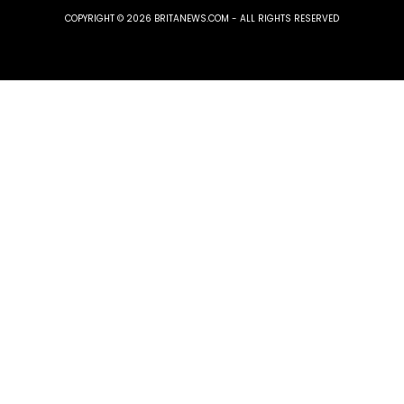
COPYRIGHT © 2026 BRITANEWS.COM - ALL RIGHTS RESERVED