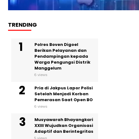
TRENDING
Polres Boven Digoel
Berikan Pelayanan dan
Pendampingan kepada
Warga Pengungsi Distrik
Manggelum
6 views
Pria di Jakpus Lapor Polisi
Setelah Menjadi Korban
Pemerasan Saat Open BO
6 views
Musyawarah Bhayangkari
XXIII Wujudkan Organisasi
Adaptif dan Berintegritas
5 views