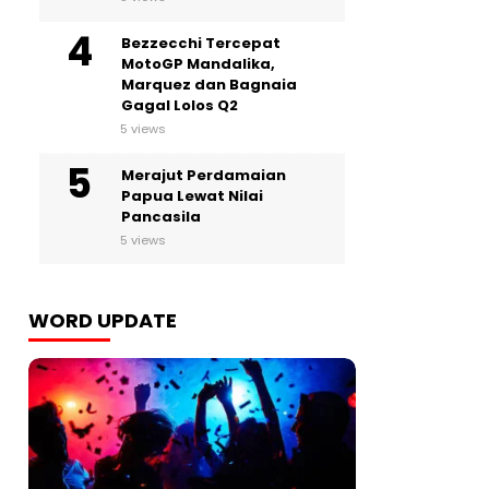
Bezzecchi Tercepat
MotoGP Mandalika,
Marquez dan Bagnaia
Gagal Lolos Q2
5 views
Merajut Perdamaian
Papua Lewat Nilai
Pancasila
5 views
WORD UPDATE