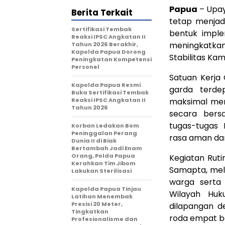
Papua
– Upay
Berita Terkait
tetap menjadi
Sertifikasi Tembak
bentuk imple
Reaksi IPSC Angkatan II
meningkatka
Tahun 2026 Berakhir,
Kapolda Papua Dorong
Stabilitas Ka
Peningkatan Kompetensi
Personel
Satuan Kerja 
Kapolda Papua Resmi
garda terd
Buka Sertifikasi Tembak
Reaksi IPSC Angkatan II
maksimal mem
Tahun 2026
secara bers
tugas-tugas 
Korban Ledakan Bom
Peninggalan Perang
rasa aman dan
Dunia II di Biak
Bertambah Jadi Enam
Orang, Polda Papua
Kegiatan Ruti
Kerahkan Tim Jibom
Samapta, mela
Lakukan Sterilisasi
warga serta
Kapolda Papua Tinjau
Wilayah Huk
Latihan Menembak
Presisi 20 Meter,
dilapangan d
Tingkatkan
roda empat ba
Profesionalisme dan