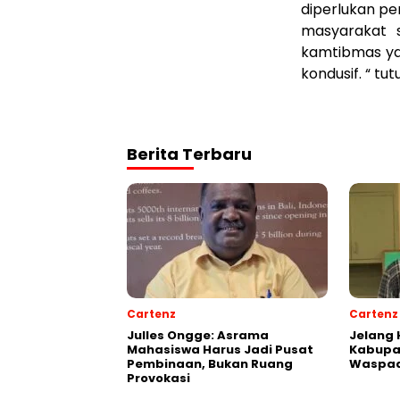
diperlukan pe
masyarakat 
kamtibmas ya
kondusif. “ tu
Berita Terbaru
Cartenz
Cartenz
Julles Ongge: Asrama
Jelang 
Mahasiswa Harus Jadi Pusat
Kabupa
Pembinaan, Bukan Ruang
Waspad
Provokasi