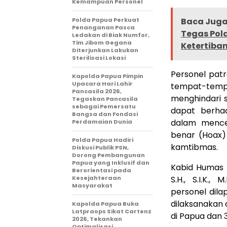
Kemampuan Personel
Polda Papua Perkuat
Baca Juga 
Penanganan Pasca
Tegas Pol
Ledakan di Biak Numfor,
Tim Jibom Gegana
Ketertiba
Diterjunkan Lakukan
Sterilisasi Lokasi
Personel patr
Kapolda Papua Pimpin
Upacara Hari Lahir
tempat-tem
Pancasila 2026,
menghindari 
Tegaskan Pancasila
sebagai Pemersatu
dapat berha
Bangsa dan Fondasi
dalam mence
Perdamaian Dunia
benar (Hoax)
Polda Papua Hadiri
kamtibmas.
Diskusi Publik PSN,
Dorong Pembangunan
Papua yang Inklusif dan
Kabid Humas 
Berorientasi pada
Kesejahteraan
S.H., S.I.K.
Masyarakat
personel dil
dilaksanakan
Kapolda Papua Buka
Latpraops Sikat Cartenz
di Papua dan 3
2026, Tekankan
Optimalisasi