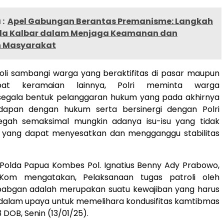
:
Apel Gabungan Berantas Premanisme: Langkah
da Kalbar dalam Menjaga Keamanan dan
n Masyarakat
oli sambangi warga yang beraktifitas di pasar maupun
pat keramaian lainnya, Polri meminta warga
segala bentuk pelanggaran hukum yang pada akhirnya
dapan dengan hukum serta bersinergi dengan Polri
gah semaksimal mungkin adanya isu-isu yang tidak
 yang dapat menyesatkan dan mengganggu stabilitas
Polda Papua Kombes Pol. Ignatius Benny Ady Prabowo,
, M.Kom mengatakan, Pelaksanaan tugas patroli oleh
apabgan adalah merupakan suatu kewajiban yang harus
 dalam upaya untuk memelihara kondusifitas kamtibmas
 DOB, Senin (13/01/25).