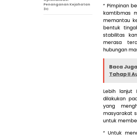
Penanganan Kejahatan
“ Pimpinan b
3C
kamtibmas ma
memantau ke
bentuk ting
stabilitas k
merasa ter
hubungan masy
Baca Juga 
Tahap II A
Lebih lanju
dilakukan pa
yang menghe
masyarakat s
untuk member
“ Untuk menc