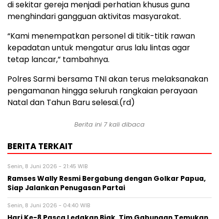
di sekitar gereja menjadi perhatian khusus guna
menghindari gangguan aktivitas masyarakat.
“Kami menempatkan personel di titik-titik rawan
kepadatan untuk mengatur arus lalu lintas agar
tetap lancar,” tambahnya.
Polres Sarmi bersama TNI akan terus melaksanakan
pengamanan hingga seluruh rangkaian perayaan
Natal dan Tahun Baru selesai.(rd)
Berita ini 7 kali dibaca
BERITA TERKAIT
Senin, 8 Juni 2026 - 21:45 WIB
Ramses Wally Resmi Bergabung dengan Golkar Papua,
Siap Jalankan Penugasan Partai
Senin, 8 Juni 2026 - 04:40 WIB
Hari Ke-8 Pasca Ledakan Biak, Tim Gabungan Temukan