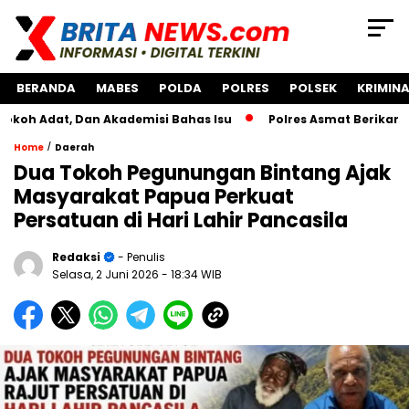
BERANDA
MABES
POLDA
POLRES
POLSEK
KRIMINA
t, Dan Akademisi Bahas Isu
Polres Asmat Berikan Bantuan
/
Home
Daerah
Dua Tokoh Pegunungan Bintang Ajak
Masyarakat Papua Perkuat
Persatuan di Hari Lahir Pancasila
Redaksi
- Penulis
Selasa, 2 Juni 2026
- 18:34 WIB