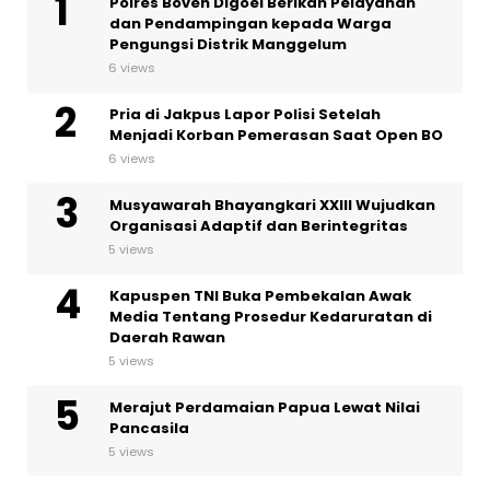
Polres Boven Digoel Berikan Pelayanan
dan Pendampingan kepada Warga
Pengungsi Distrik Manggelum
6 views
Pria di Jakpus Lapor Polisi Setelah
Menjadi Korban Pemerasan Saat Open BO
6 views
Musyawarah Bhayangkari XXIII Wujudkan
Organisasi Adaptif dan Berintegritas
5 views
Kapuspen TNI Buka Pembekalan Awak
Media Tentang Prosedur Kedaruratan di
Daerah Rawan
5 views
Merajut Perdamaian Papua Lewat Nilai
Pancasila
5 views