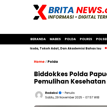
BERANDA
MABES
POLDA
POLRES
POLSE
Bersama Bksda, Tokoh Adat, Dan Akademisi Bahas Isu
Polres
Home
Polda
/
Biddokkes Polda Papu
Pemulihan Kesehatan 
Redaksi
- Penulis
Sabtu, 29 November 2025
- 07:57 WIB