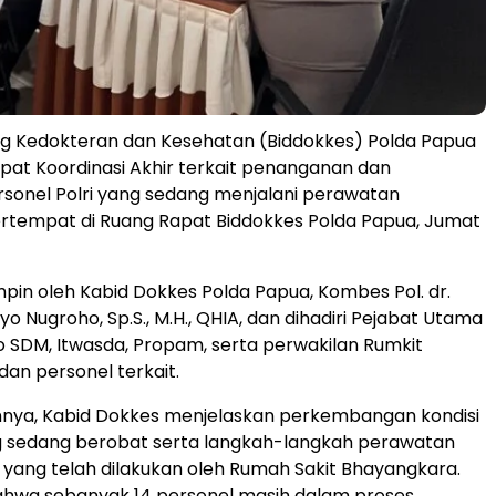
ng Kedokteran dan Kesehatan (Biddokkes) Polda Papua
at Koordinasi Akhir terkait penanganan dan
sonel Polri yang sedang menjalani perawatan
rtempat di Ruang Rapat Biddokkes Polda Papua, Jumat
mpin oleh Kabid Dokkes Polda Papua, Kombes Pol. dr.
 Nugroho, Sp.S., M.H., QHIA, dan dihadiri Pejabat Utama
ro SDM, Itwasda, Propam, serta perwakilan Rumkit
an personel terkait.
nya, Kabid Dokkes menjelaskan perkembangan kondisi
g sedang berobat serta langkah-langkah perawatan
 yang telah dilakukan oleh Rumah Sakit Bhayangkara.
ahwa sebanyak 14 personel masih dalam proses