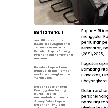
Papua – Bida
Berita Terkait
menggelar Rap
Sertifikasi Tembak
pemulihan per
Reaksi IPSC Angkatan II
kesehatan, be
Tahun 2026 Berakhir,
Kapolda Papua Dorong
(28/11/2025).
Peningkatan Kompetensi
Personel
Kegiatan dipi
Kapolda Papua Resmi
Bambang Pitoyo
Buka Sertifikasi Tembak
Reaksi IPSC Angkatan II
Biddokkes, Bi
Tahun 2026
Bhayangkara d
Korban Ledakan Bom
Dalam arahan
Peninggalan Perang
Dunia II di Biak
personel yan
Bertambah Jadi Enam
Orang, Polda Papua
berkelanjutan
Kerahkan Tim Jibom
Disebutkan b