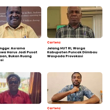
Cartenz
Ongge: Asrama
Jelang HUT RI, Warga
wa Harus Jadi Pusat
Kabupaten Puncak Diimbau
aan, Bukan Ruang
Waspada Provokasi
si
Cartenz