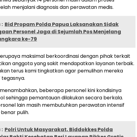
elah menjalani diagnosis dan perawatan medis.
:
Bid Propam Polda Papua Laksanakan Sidak
gaan Personel Jaga di Sejumlah Pos Menjelang
angkara ke-79
erupaya maksimal berkoordinasi dengan pihak terkait
ikan anggota yang sakit mendapatkan layanan terbaik.
kan terus kami tingkatkan agar pemulihan mereka
” tegasnya.
 menambahkan, beberapa personel kini kondisinya
rol sehingga pemantauan dilakukan secara berkala.
rsonel lain masih membutuhkan perawatan intensif
benar pulih.
:
Polri Untuk Masyarakat, Biddokkes Polda
lar Bakti Kesehatan Beri Layanan Rikkes Gratis