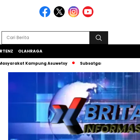
RTENZ
OLAHRAGA
at Kampung Asuwetsy
Subsatgas Si-Ipar Terus Konsisten 