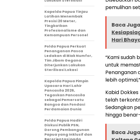
Lakukan Sterilisasi
pemulihan set
Kapolda Papua Tinjau
Latihan Menembak
Presisi 20 Meter,
Baca Juga 
Tingkatkan
Profesionalisme dan
Kesiapsia
Kemampuan Personel
Hari Bhay
Polda Papua Perkuat
Penanganan Pasca
Ledakan di Biak Numfor,
“Kami sudah b
Tim Jibom Gegana
untuk memast
Diterjunkan Lakukan
Sterilisasi Lokasi
Penanganan a
lebih optimal,
Kapolda Papua Pimpin
Upacara Hari Lahir
Pancasila 2026,
Kabid Dokkes
Tegaskan Pancasila
telah terkont
sebagai Pemersatu
Bangsa dan Fondasi
Sedangkan pe
Perdamaian Dunia
hingga benar-
Polda Papua Hadiri
Diskusi Publik PSN,
Dorong Pembangunan
Baca Juga 
Papua yang Inklusif dan
Kalteng Ge
Berorientasi pada