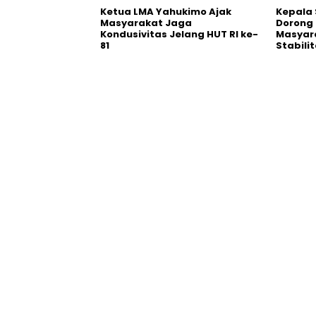
Ketua LMA Yahukimo Ajak
Kepala 
Masyarakat Jaga
Dorong 
Kondusivitas Jelang HUT RI ke-
Masyar
81
Stabil