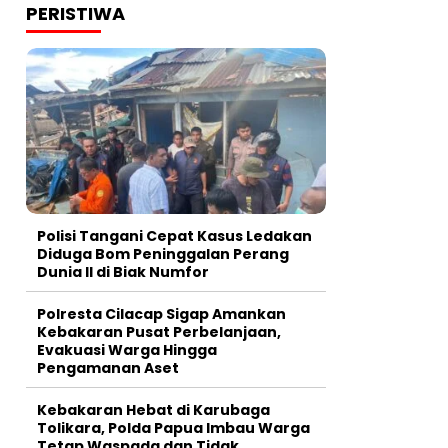
PERISTIWA
Polisi Tangani Cepat Kasus Ledakan
Diduga Bom Peninggalan Perang
Dunia II di Biak Numfor
Polresta Cilacap Sigap Amankan
Kebakaran Pusat Perbelanjaan,
Evakuasi Warga Hingga
Pengamanan Aset
Kebakaran Hebat di Karubaga
Tolikara, Polda Papua Imbau Warga
Tetap Waspada dan Tidak