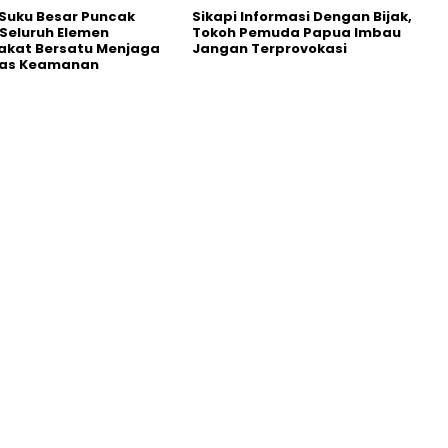
Suku Besar Puncak
Sikapi Informasi Dengan Bijak,
Seluruh Elemen
Tokoh Pemuda Papua Imbau
akat Bersatu Menjaga
Jangan Terprovokasi
itas Keamanan