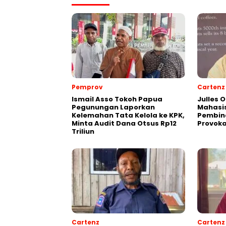
Pemprov
Cartenz
Ismail Asso Tokoh Papua
Julles 
Pegunungan Laporkan
Mahasis
Kelemahan Tata Kelola ke KPK,
Pembin
Minta Audit Dana Otsus Rp12
Provoka
Triliun
Cartenz
Cartenz