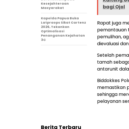
Kesejahteraan
bagi Ojol
Masyarakat
Kapolda Papua Buka
Rapat juga m
Latpraops Sikat Cartenz
2026, Tekankan
pemantauan t
Optimalisasi
Penanganan Kejahatan
pemulihan, ag
3C
dievaluasi dan
Setelah pemap
tamah sebaga
antarunit dal
Biddokkes Po
memastikan pe
sehingga mere
pelayanan se
Berita Terbaru