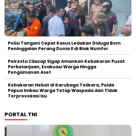
Polisi Tangani Cepat Kasus Ledakan Diduga Bom
Peninggalan Perang Dunia II di Biak Numfor
Polresta Cilacap Sigap Amankan Kebakaran Pusat
Perbelanjaan, Evakuasi Warga Hingga
Pengamanan Aset
Kebakaran Hebat di Karubaga Tolikara, Polda
Papua Imbau Warga Tetap Waspada dan Tidak
Terprovokasi Isu
PORTAL TNI