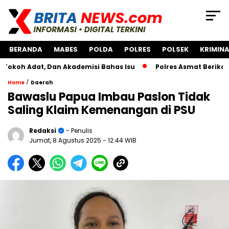
BERANDA
MABES
POLDA
POLRES
POLSEK
KRIMINA
at, Dan Akademisi Bahas Isu
Polres Asmat Berikan Bantua
/
Home
Daerah
Bawaslu Papua Imbau Paslon Tidak
Saling Klaim Kemenangan di PSU
Redaksi
- Penulis
Jumat, 8 Agustus 2025
- 12:44 WIB