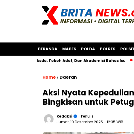
BERANDA
MABES
POLDA
POLRES
POLSE
ersama Bksda, Tokoh Adat, Dan Akademisi Bahas Isu
Polres
Home
Daerah
/
Aksi Nyata Kepedulian
Bingkisan untuk Petu
Redaksi
- Penulis
Jumat, 19 Desember 2025
- 12:35 WIB