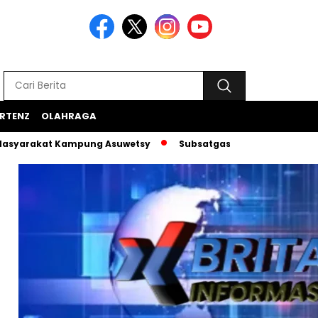
RTENZ
OLAHRAGA
at Kampung Asuwetsy
Subsatgas Si-Ipar Terus Konsisten D