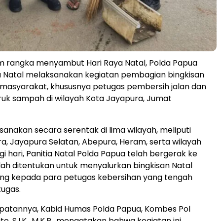
m rangka menyambut Hari Raya Natal, Polda Papua
ia Natal melaksanakan kegiatan pembagian bingkisan
masyarakat, khususnya petugas pembersih jalan dan
uk sampah di wilayah Kota Jayapura, Jumat
sanakan secara serentak di lima wilayah, meliputi
a, Jayapura Selatan, Abepura, Heram, serta wilayah
gi hari, Panitia Natal Polda Papua telah bergerak ke
elah ditentukan untuk menyalurkan bingkisan Natal
ung kepada para petugas kebersihan yang tengah
ugas.
atannya, Kabid Humas Polda Papua, Kombes Pol
o, S.I.K., M.K.P., mengatakan bahwa kegiatan ini