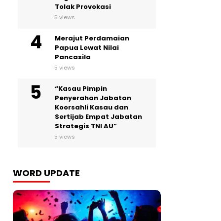
Tolak Provokasi
5 views
Merajut Perdamaian
Papua Lewat Nilai
Pancasila
5 views
“Kasau Pimpin
Penyerahan Jabatan
Koorsahli Kasau dan
Sertijab Empat Jabatan
Strategis TNI AU”
5 views
WORD UPDATE