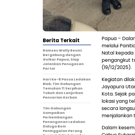
Papua – Dala
Berita Terkait
melalui Panit
Ramses Wally Resmi
Natal kepada 
Bergabung dengan
pengangkut tr
Golkar Papua, Siap
Jalankan Penugasan
(19/12/2025).
Partai
Kegiatan dilak
Hari Ke-8 Pasca Ledakan
Biak, Tim Gabungan
Jayapura Utar
Temukan 11 Serpihan
Tubuh dan Lanjutkan
Kota. Sejak pa
Pencarian Korban
lokasi yang t
secara langs
Tim Gabungan
Sampaikan
menjalankan t
Perkembangan
Penanganan Ledakan
Diduga Bom
Dalam kesemp
Peninggalan Perang
Cahyo Sukarnit