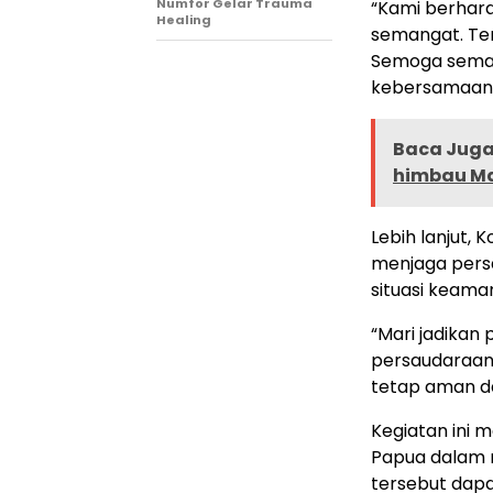
Numfor Gelar Trauma
“Kami berhar
Healing
semangat. Ter
Semoga seman
kebersamaan b
Baca Juga 
himbau M
Lebih lanjut,
menjaga pers
situasi keama
“Mari jadika
persaudaraan
tetap aman d
Kegiatan ini 
Papua dalam 
tersebut dap