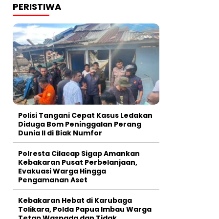
PERISTIWA
Polisi Tangani Cepat Kasus Ledakan
Diduga Bom Peninggalan Perang
Dunia II di Biak Numfor
Polresta Cilacap Sigap Amankan
Kebakaran Pusat Perbelanjaan,
Evakuasi Warga Hingga
Pengamanan Aset
Kebakaran Hebat di Karubaga
Tolikara, Polda Papua Imbau Warga
Tetap Waspada dan Tidak