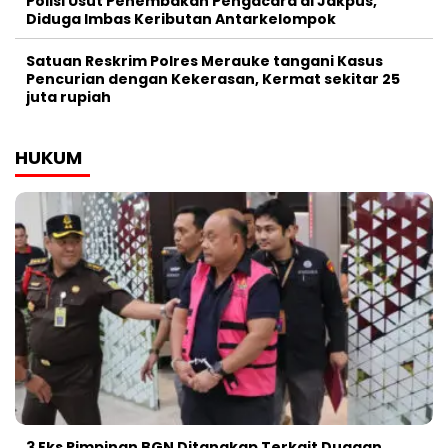
Polisi Usut Penembakan Pengacara di Jakpus,
Diduga Imbas Keributan Antarkelompok
Satuan Reskrim Polres Merauke tangani Kasus
Pencurian dengan Kekerasan, Kermat sekitar 25
juta rupiah
HUKUM
3 Eks Pimpinan BGN Ditangkap Terkait Dugaan