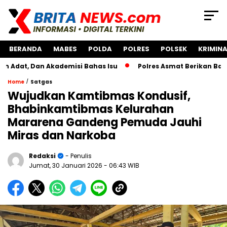
BERANDA
MABES
POLDA
POLRES
POLSEK
KRIMINA
an Akademisi Bahas Isu
Polres Asmat Berikan Bantuan Pe
/
Home
Satgas
Wujudkan Kamtibmas Kondusif,
Bhabinkamtibmas Kelurahan
Mararena Gandeng Pemuda Jauhi
Miras dan Narkoba
Redaksi
- Penulis
Jumat, 30 Januari 2026
- 06:43 WIB