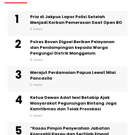
Pria di Jakpus Lapor Polisi Setelah
Menjadi Korban Pemerasan Saat Open BO
6 views
Polres Boven Digoel Berikan Pelayanan
dan Pendampingan kepada Warga
Pengungsi Distrik Manggelum
6 views
Merajut Perdamaian Papua Lewat Nilai
Pancasila
5 views
Ketua Dewan Adat Iwol Betabip Ajak
Masyarakat Pegunungan Bintang Jaga
Kamtibmas dan Tolak Provokasi
5 views
“Kasau Pimpin Penyerahan Jabatan
Koorsahli Kasau dan Sertijab Empat