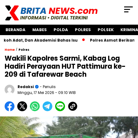
BERANDA
MABES
POLDA
POLRES
POLSEK
KRIMINA
, Dan Akademisi Bahas Isu
Polres Asmat Berikan Bantuan 
/
Home
Polres
Wakili Kapolres Sarmi, Kabag Log
Hadiri Perayaan HUT Pattimura ke-
209 di Tafarewar Beach
Redaksi
- Penulis
Minggu, 17 Mei 2026
- 09:10 WIB