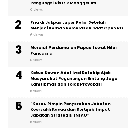
Pengungsi Distrik Manggelum
6 views
Pria di Jakpus Lapor Polisi Setelah
Menjadi Korban Pemerasan Saat Open BO
6 views
Merajut Perdamaian Papua Lewat Nilai
Pancasila
5 views
Ketua Dewan Adat Iwol Betabip Ajak
Masyarakat Pegunungan Bintang Jaga
Kamtibmas dan Tolak Provokasi
5 views
“Kasau Pimpin Penyerahan Jabatan
Koorsahli Kasau dan Sertijab Empat
Jabatan Strategis TNI AU”
5 views