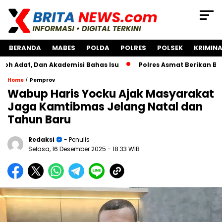
BERANDA
MABES
POLDA
POLRES
POLSEK
KRIMINA
Dan Akademisi Bahas Isu
Polres Asmat Berikan Bantuan P
/
Home
Pemprov
Wabup Haris Yocku Ajak Masyarakat
Jaga Kamtibmas Jelang Natal dan
Tahun Baru
Redaksi
- Penulis
Selasa, 16 Desember 2025
- 18:33 WIB