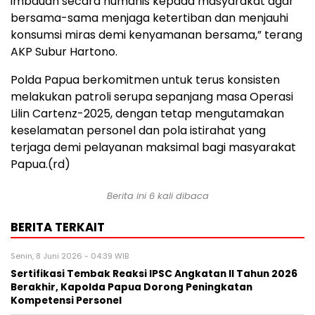
imbauan secara humanis kepada masyarakat agar
bersama-sama menjaga ketertiban dan menjauhi
konsumsi miras demi kenyamanan bersama,” terang
AKP Subur Hartono.
Polda Papua berkomitmen untuk terus konsisten
melakukan patroli serupa sepanjang masa Operasi
Lilin Cartenz-2025, dengan tetap mengutamakan
keselamatan personel dan pola istirahat yang
terjaga demi pelayanan maksimal bagi masyarakat
Papua.(rd)
Berita ini 6 kali dibaca
BERITA TERKAIT
Senin, 8 Juni 2026 - 04:39 WIB
Sertifikasi Tembak Reaksi IPSC Angkatan II Tahun 2026
Berakhir, Kapolda Papua Dorong Peningkatan
Kompetensi Personel