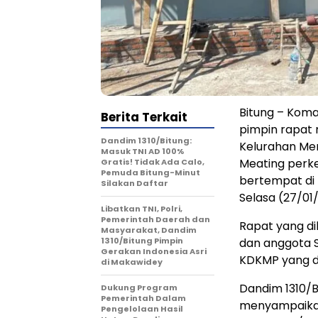
Bitung – Koma
Berita Terkait
pimpin rapat
Dandim 1310/Bitung:
Kelurahan Me
Masuk TNI AD 100%
Meating per
Gratis! Tidak Ada Calo,
Pemuda Bitung-Minut
bertempat di 
Silakan Daftar
Selasa (27/01
Libatkan TNI, Polri,
Pemerintah Daerah dan
Rapat yang dih
Masyarakat, Dandim
1310/Bitung Pimpin
dan anggota S
Gerakan Indonesia Asri
KDKMP yang di
di Makawidey
Dandim 1310/B
Dukung Program
Pemerintah Dalam
menyampaikan
Pengelolaan Hasil