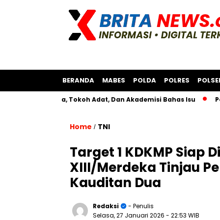
BERANDA
MABES
POLDA
POLRES
POLSE
ama Bksda, Tokoh Adat, Dan Akademisi Bahas Isu
Polres As
Home
TNI
/
Target 1 KDKMP Siap 
XIII/Merdeka Tinjau 
Kauditan Dua
Redaksi
- Penulis
Selasa, 27 Januari 2026
- 22:53 WIB