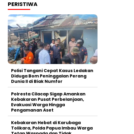
PERISTIWA
Polisi Tangani Cepat Kasus Ledakan
Diduga Bom Peninggalan Perang
Dunia II di Biak Numfor
Polresta Cilacap Sigap Amankan
Kebakaran Pusat Perbelanjaan,
Evakuasi Warga Hingga
Pengamanan Aset
Kebakaran Hebat di Karubaga
Tolikara, Polda Papua Imbau Warga
Tetap Waspada dan Tidak