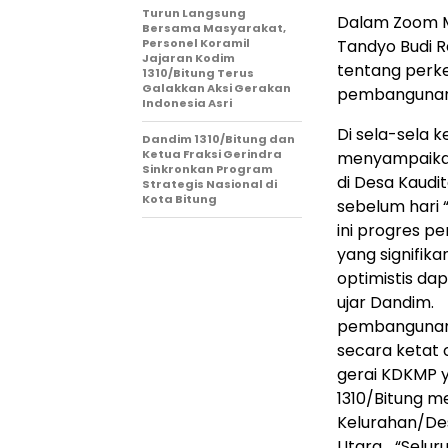
Turun Langsung
Dalam Zoom Me
Bersama Masyarakat,
Personel Koramil
Tandyo Budi R
Jajaran Kodim
tentang perk
1310/Bitung Terus
Galakkan Aksi Gerakan
pembangunan 
Indonesia Asri
Di sela-sela 
Dandim 1310/Bitung dan
Ketua Fraksi Gerindra
menyampaikan
Sinkronkan Program
di Desa Kaudi
Strategis Nasional di
Kota Bitung
sebelum hari 
ini progres 
yang signifika
optimistis dap
ujar Dandim. 
pembangunan ge
secara ketat o
gerai KDKMP 
1310/Bitung me
Kelurahan/Des
Utara. ‎“Selu