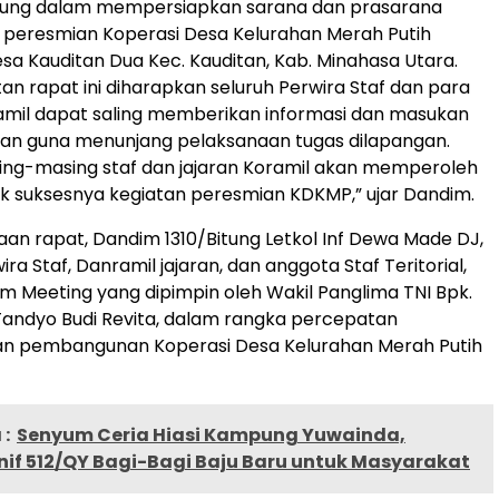
itung dalam mempersiapkan sarana dan prasarana
 peresmian Koperasi Desa Kelurahan Merah Putih
sa Kauditan Dua Kec. Kauditan, Kab. Minahasa Utara.
tan rapat ini diharapkan seluruh Perwira Staf dan para
amil dapat saling memberikan informasi dan masukan
kan guna menunjang pelaksanaan tugas dilapangan.
ing-masing staf dan jajaran Koramil akan memperoleh
 suksesnya kegiatan peresmian KDKMP,” ujar Dandim.
aan rapat, Dandim 1310/Bitung Letkol Inf Dewa Made DJ,
a Staf, Danramil jajaran, dan anggota Staf Teritorial,
m Meeting yang dipimpin oleh Wakil Panglima TNI Bpk.
Tandyo Budi Revita, dalam rangka percepatan
 pembangunan Koperasi Desa Kelurahan Merah Putih
:
Senyum Ceria Hiasi Kampung Yuwainda,
nif 512/QY Bagi-Bagi Baju Baru untuk Masyarakat