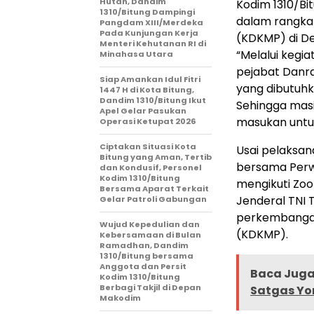
Hutan, Dandim
Kodim 1310/B
1310/Bitung Dampingi
dalam rangka
Pangdam XIII/Merdeka
Pada Kunjungan Kerja
(KDKMP) di De
Menteri Kehutanan RI di
“Melalui kegia
Minahasa Utara
pejabat Danr
Siap Amankan Idul Fitri
yang dibutuh
1447 H di Kota Bitung,
Dandim 1310/Bitung Ikut
Sehingga mas
Apel Gelar Pasukan
masukan untuk
Operasi Ketupat 2026
Ciptakan Situasi Kota
Usai pelaksan
Bitung yang Aman, Tertib
bersama Perwir
dan Kondusif, Personel
Kodim 1310/Bitung
mengikuti Zoo
Bersama Aparat Terkait
Jenderal TNI 
Gelar Patroli Gabungan
perkembangan
Wujud Kepedulian dan
(KDKMP).
Kebersamaan di Bulan
Ramadhan, Dandim
1310/Bitung bersama
Anggota dan Persit
Baca Juga 
Kodim 1310/Bitung
Berbagi Takjil di Depan
Satgas Yo
Makodim