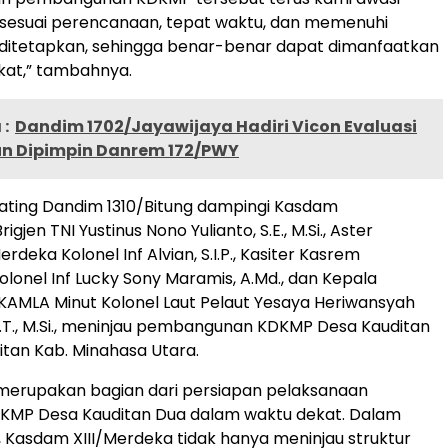
 sesuai perencanaan, tepat waktu, dan memenuhi
 ditetapkan, sehingga benar-benar dapat dimanfaatkan
kat,” tambahnya.
:
Dandim 1702/Jayawijaya Hadiri Vicon Evaluasi
un Dipimpin Danrem 172/PWY
ating Dandim 1310/Bitung dampingi Kasdam
igjen TNI Yustinus Nono Yulianto, S.E., M.Si., Aster
rdeka Kolonel Inf Alvian, S.I.P., Kasiter Kasrem
olonel Inf Lucky Sony Maramis, A.Md., dan Kepala
AMLA Minut Kolonel Laut Pelaut Yesaya Heriwansyah
.T., M.Si., meninjau pembangunan KDKMP Desa Kauditan
itan Kab. Minahasa Utara.
 merupakan bagian dari persiapan pelaksanaan
KMP Desa Kauditan Dua dalam waktu dekat. Dalam
 Kasdam XIII/Merdeka tidak hanya meninjau struktur