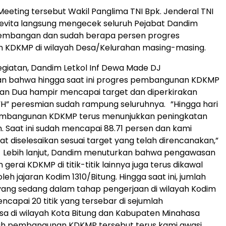
eting tersebut Wakil Panglima TNI Bpk. Jenderal TNI
evita langsung mengecek seluruh Pejabat Dandim
embangan dan sudah berapa persen progres
KDKMP di wilayah Desa/Kelurahan masing-masing.
kegiatan, Dandim Letkol Inf Dewa Made DJ
 bahwa hingga saat ini progres pembangunan KDKMP
tan Dua hampir mencapai target dan diperkirakan
“H” peresmian sudah rampung seluruhnya. ‎”Hingga hari
pembangunan KDKMP terus menunjukkan peningkatan
n. Saat ini sudah mencapai 88.71 persen dan kami
at diselesaikan sesuai target yang telah direncanakan,”
‎ ‎Lebih lanjut, Dandim menuturkan bahwa pengawasan
rai KDKMP di titik-titik lainnya juga terus dikawal
leh jajaran Kodim 1310/Bitung. Hingga saat ini, jumlah
yang sedang dalam tahap pengerjaan di wilayah Kodim
ncapai 20 titik yang tersebar di sejumlah
a di wilayah Kota Bitung dan Kabupaten Minahasa
ruh pembangunan KDKMP tersebut terus kami awasi