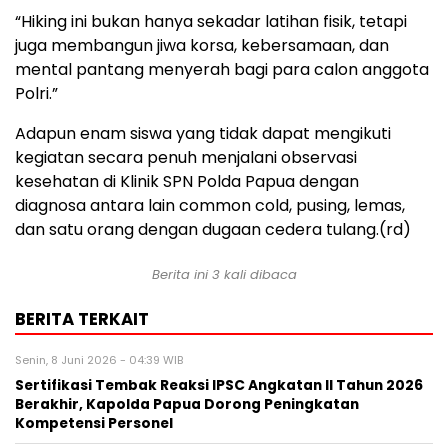
“Hiking ini bukan hanya sekadar latihan fisik, tetapi
juga membangun jiwa korsa, kebersamaan, dan
mental pantang menyerah bagi para calon anggota
Polri.”
Adapun enam siswa yang tidak dapat mengikuti
kegiatan secara penuh menjalani observasi
kesehatan di Klinik SPN Polda Papua dengan
diagnosa antara lain common cold, pusing, lemas,
dan satu orang dengan dugaan cedera tulang.(rd)
Berita ini 3 kali dibaca
BERITA TERKAIT
Senin, 8 Juni 2026 - 04:39 WIB
Sertifikasi Tembak Reaksi IPSC Angkatan II Tahun 2026
Berakhir, Kapolda Papua Dorong Peningkatan
Kompetensi Personel