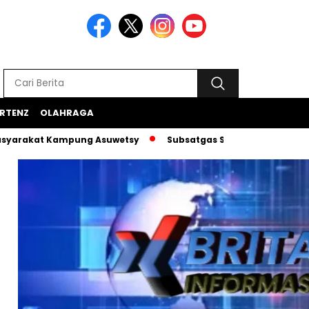
RTENZ
OLAHRAGA
t Kampung Asuwetsy
Subsatgas Si-Ipar Terus Konsisten Da