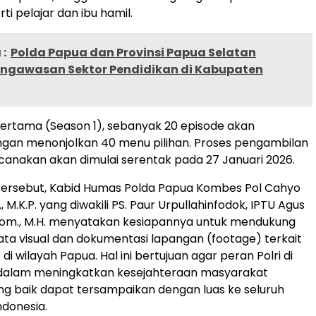
i pelajar dan ibu hamil.
:
Polda Papua dan Provinsi Papua Selatan
engawasan Sektor Pendidikan di Kabupaten
ertama (Season 1), sebanyak 20 episode akan
ngan menonjolkan 40 menu pilihan. Proses pengambilan
anakan akan dimulai serentak pada 27 Januari 2026.
tersebut, Kabid Humas Polda Papua Kombes Pol Cahyo
K., M.K.P. yang diwakili PS. Paur Urpullahinfodok, IPTU Agus
.Kom., M.H. menyatakan kesiapannya untuk mendukung
ta visual dan dokumentasi lapangan (footage) terkait
 di wilayah Papua. Hal ini bertujuan agar peran Polri di
dalam meningkatkan kesejahteraan masyarakat
yang baik dapat tersampaikan dengan luas ke seluruh
donesia.