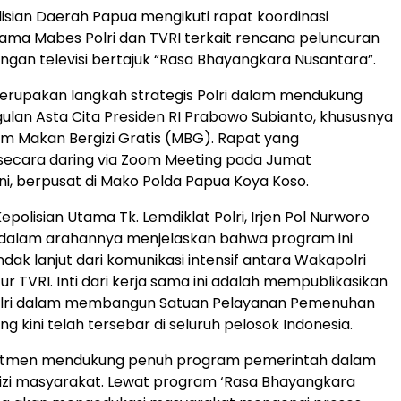
isian Daerah Papua mengikuti rapat koordinasi
ama Mabes Polri dan TVRI terkait rencana peluncuran
gan televisi bertajuk “Rasa Bhayangkara Nusantara”.
erupakan langkah strategis Polri dalam mendukung
lan Asta Cita Presiden RI Prabowo Subianto, khususnya
am Makan Bergizi Gratis (MBG). Rapat yang
secara daring via Zoom Meeting pada Jumat
ini, berpusat di Mako Polda Papua Koya Koso.
polisian Utama Tk. Lemdiklat Polri, Irjen Pol Nurworo
., dalam arahannya menjelaskan bahwa program ini
dak lanjut dari komunikasi intensif antara Wakapolri
r TVRI. Inti dari kerja sama ini adalah mempublikasikan
Polri dalam membangun Satuan Pelayanan Pemenuhan
ng kini telah tersebar di seluruh pelosok Indonesia.
mitmen mendukung penuh program pemerintah dalam
zi masyarakat. Lewat program ‘Rasa Bhayangkara