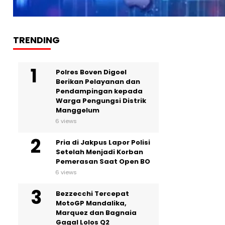
TRENDING
Polres Boven Digoel
Berikan Pelayanan dan
Pendampingan kepada
Warga Pengungsi Distrik
Manggelum
6 views
Pria di Jakpus Lapor Polisi
Setelah Menjadi Korban
Pemerasan Saat Open BO
6 views
Bezzecchi Tercepat
MotoGP Mandalika,
Marquez dan Bagnaia
Gagal Lolos Q2