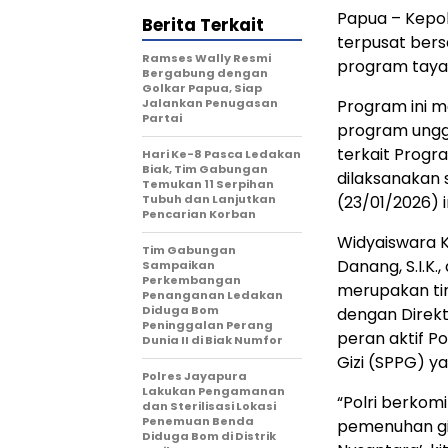
Papua – Kepol
Berita Terkait
terpusat bers
Ramses Wally Resmi
program tayan
Bergabung dengan
Golkar Papua, Siap
Jalankan Penugasan
Program ini m
Partai
program unggu
terkait Progr
Hari Ke-8 Pasca Ledakan
Biak, Tim Gabungan
dilaksanakan 
Temukan 11 Serpihan
Tubuh dan Lanjutkan
(23/01/2026) 
Pencarian Korban
Widyaiswara Ke
Tim Gabungan
Danang, S.I.K
Sampaikan
Perkembangan
merupakan tin
Penanganan Ledakan
Diduga Bom
dengan Direktu
Peninggalan Perang
peran aktif 
Dunia II di Biak Numfor
Gizi (SPPG) ya
Polres Jayapura
Lakukan Pengamanan
“Polri berko
dan Sterilisasi Lokasi
Penemuan Benda
pemenuhan gi
Diduga Bom di Distrik