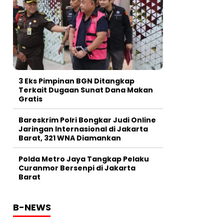
3 Eks Pimpinan BGN Ditangkap
Terkait Dugaan Sunat Dana Makan
Gratis
Bareskrim Polri Bongkar Judi Online
Jaringan Internasional di Jakarta
Barat, 321 WNA Diamankan
Polda Metro Jaya Tangkap Pelaku
Curanmor Bersenpi di Jakarta
Barat
B-NEWS