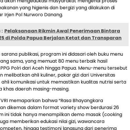
kita akan mengedukasi masyarakat mengenai proses
kanan yang higienis dan bergizi yang dilakukan di
jar Irjen Pol Nurworo Danang.
:
Pelaksanaan Rikmin Awal Penerimaan Bintara
25 di Polda Papua Berjalan Ketat dan Transparan
 sarana publikasi, program ini didasari oleh buku menu
yang sama, yang memuat 80 menu terbaik hasil
SPPG Polri dari Aceh hingga Papua. Menu-menu tersebut
 melibatkan ahli kuliner, pakar gizi dari Universitas
 ahli komunikasi untuk memastikan kualitas nutrisi serta
sa khas daerah masing-masing.
 TVRI memaparkan bahwa “Rasa Bhayangkara
an dikemas dalam format variety show berdurasi 26
am ini tidak hanya menampilkan demo masak (cooking
 juga memberikan edukasi nilai gizi, wawancara
ompeten, hingga testimoni langsung dari penerima