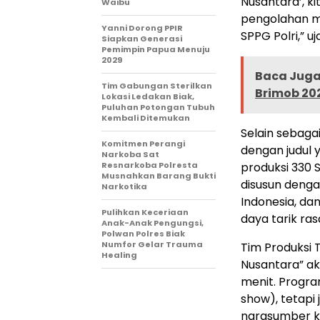
Nusantara’, 
Waibu
pengolahan ma
Yanni Dorong PPIR
SPPG Polri,” u
Siapkan Generasi
Pemimpin Papua Menuju
2029
Baca Juga 
Tim Gabungan Sterilkan
Brimob 20
Lokasi Ledakan Biak,
Puluhan Potongan Tubuh
Kembali Ditemukan
Selain sebagai
Komitmen Perangi
dengan judul 
Narkoba Sat
Resnarkoba Polresta
produksi 330 
Musnahkan Barang Bukti
disusun dengan
Narkotika
Indonesia, dan
Pulihkan Keceriaan
daya tarik ra
Anak-Anak Pengungsi,
Polwan Polres Biak
Numfor Gelar Trauma
Tim Produksi
Healing
Nusantara” ak
menit. Progr
show), tetapi
narasumber k