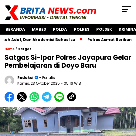
BERANDA
MABES
POLDA
POLRES
POLSEK
KRIMINA
 Dan Akademisi Bahas Isu
Polres Asmat Berikan Bantuan 
/
Home
Satgas
Satgas Si-Ipar Polres Jayapura Gelar
Pembelajaran di Doyo Baru
Redaksi
- Penulis
Kamis, 23 Oktober 2025
- 05:16 WIB