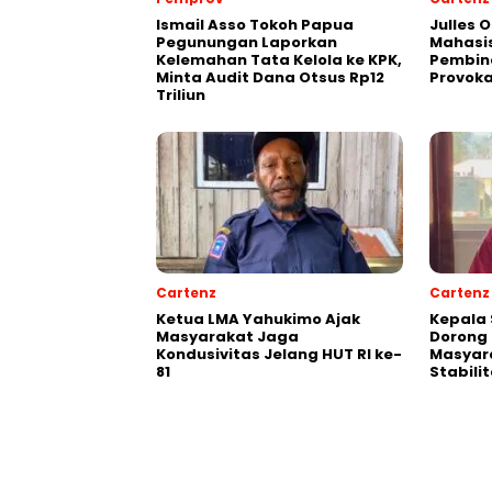
Ismail Asso Tokoh Papua
Julles 
Pegunungan Laporkan
Mahasis
Kelemahan Tata Kelola ke KPK,
Pembin
Minta Audit Dana Otsus Rp12
Provoka
Triliun
Cartenz
Cartenz
Ketua LMA Yahukimo Ajak
Kepala 
Masyarakat Jaga
Dorong 
Kondusivitas Jelang HUT RI ke-
Masyar
81
Stabil