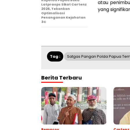
Kapolda Papua Buka
atau penimb
Latpraops Sikat Cartenz
yang signifik
2026, Tekankan
Optimalisasi
Penanganan Kejahatan
3C
Tag :
Satgas Pangan Polda Papua Temuk
Berita Terbaru
Pemprov
Cartenz