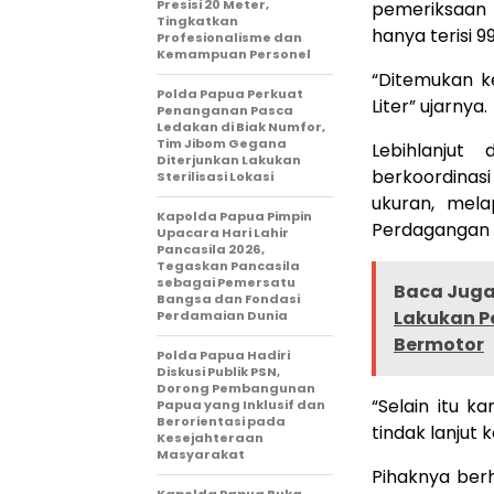
Presisi 20 Meter,
pemeriksaan
Tingkatkan
hanya terisi 9
Profesionalisme dan
Kemampuan Personel
“Ditemukan k
Polda Papua Perkuat
Liter” ujarnya.
Penanganan Pasca
Ledakan di Biak Numfor,
Tim Jibom Gegana
Lebihlanjut
Diterjunkan Lakukan
berkoordinasi
Sterilisasi Lokasi
ukuran, mela
Kapolda Papua Pimpin
Perdagangan d
Upacara Hari Lahir
Pancasila 2026,
Tegaskan Pancasila
sebagai Pemersatu
Baca Juga 
Bangsa dan Fondasi
Lakukan P
Perdamaian Dunia
Bermotor
Polda Papua Hadiri
Diskusi Publik PSN,
Dorong Pembangunan
“Selain itu 
Papua yang Inklusif dan
Berorientasi pada
tindak lanjut 
Kesejahteraan
Masyarakat
Pihaknya ber