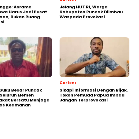
Ongge: Asrama
Jelang HUT RI, Warga
wa Harus Jadi Pusat
Kabupaten Puncak Diimbau
aan, Bukan Ruang
Waspada Provokasi
si
Cartenz
Suku Besar Puncak
Sikapi Informasi Dengan Bijak,
Seluruh Elemen
Tokoh Pemuda Papua Imbau
akat Bersatu Menjaga
Jangan Terprovokasi
itas Keamanan