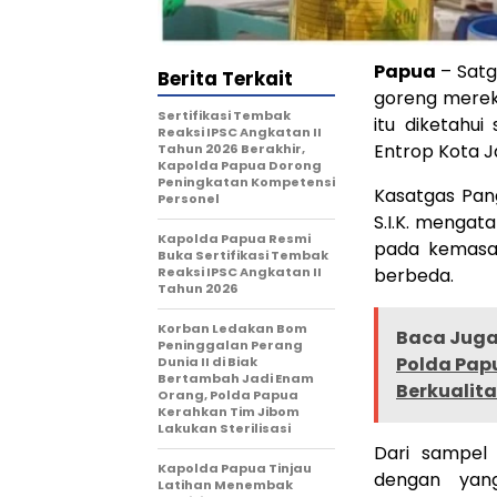
Papua
– Satg
Berita Terkait
goreng merek 
Sertifikasi Tembak
itu diketahu
Reaksi IPSC Angkatan II
Entrop Kota J
Tahun 2026 Berakhir,
Kapolda Papua Dorong
Peningkatan Kompetensi
Kasatgas Pan
Personel
S.I.K. mengata
Kapolda Papua Resmi
pada kemasan
Buka Sertifikasi Tembak
Reaksi IPSC Angkatan II
berbeda.
Tahun 2026
Korban Ledakan Bom
Baca Juga 
Peninggalan Perang
Polda Pap
Dunia II di Biak
Bertambah Jadi Enam
Berkualita
Orang, Polda Papua
Kerahkan Tim Jibom
Lakukan Sterilisasi
Dari sampel
Kapolda Papua Tinjau
dengan yang
Latihan Menembak