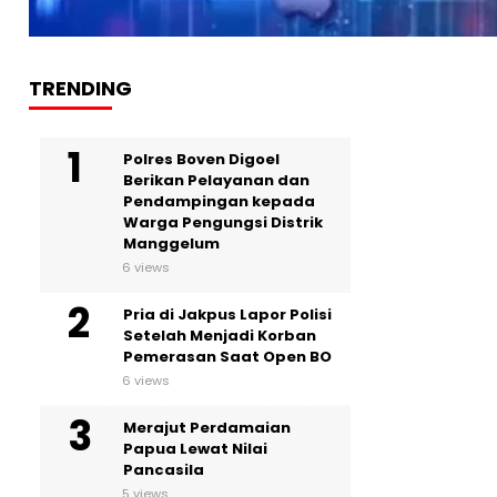
TRENDING
Polres Boven Digoel
Berikan Pelayanan dan
Pendampingan kepada
Warga Pengungsi Distrik
Manggelum
6 views
Pria di Jakpus Lapor Polisi
Setelah Menjadi Korban
Pemerasan Saat Open BO
6 views
Merajut Perdamaian
Papua Lewat Nilai
Pancasila
5 views