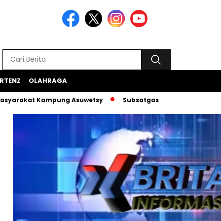
RTENZ
OLAHRAGA
at Kampung Asuwetsy
Subsatgas Si-Ipar Terus Konsisten D