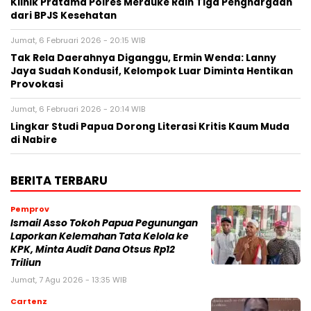
Klinik Pratama Polres Merauke Raih Tiga Penghargaan
dari BPJS Kesehatan
Jumat, 6 Februari 2026 - 20:15 WIB
Tak Rela Daerahnya Diganggu, Ermin Wenda: Lanny
Jaya Sudah Kondusif, Kelompok Luar Diminta Hentikan
Provokasi
Jumat, 6 Februari 2026 - 20:14 WIB
Lingkar Studi Papua Dorong Literasi Kritis Kaum Muda
di Nabire
BERITA TERBARU
Pemprov
Ismail Asso Tokoh Papua Pegunungan
Laporkan Kelemahan Tata Kelola ke
KPK, Minta Audit Dana Otsus Rp12
Triliun
Jumat, 7 Agu 2026 - 13:35 WIB
Cartenz