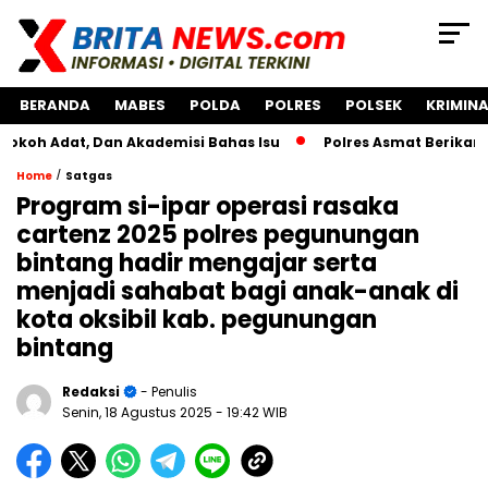
BERANDA
MABES
POLDA
POLRES
POLSEK
KRIMINA
dat, Dan Akademisi Bahas Isu
Polres Asmat Berikan Bantu
/
Home
Satgas
Program si-ipar operasi rasaka
cartenz 2025 polres pegunungan
bintang hadir mengajar serta
menjadi sahabat bagi anak-anak di
kota oksibil kab. pegunungan
bintang
Redaksi
- Penulis
Senin, 18 Agustus 2025
- 19:42 WIB