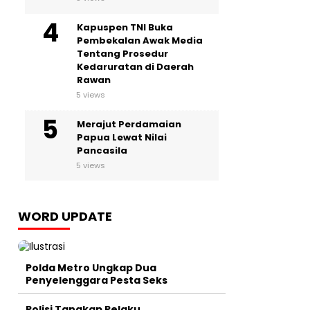
Kapuspen TNI Buka
Pembekalan Awak Media
Tentang Prosedur
Kedaruratan di Daerah
Rawan
5 views
Merajut Perdamaian
Papua Lewat Nilai
Pancasila
5 views
WORD UPDATE
Polda Metro Ungkap Dua
Penyelenggara Pesta Seks
Polisi Tangkap Pelaku