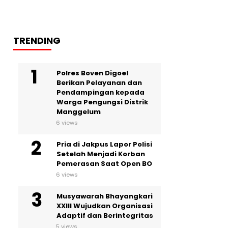
TRENDING
Polres Boven Digoel
Berikan Pelayanan dan
Pendampingan kepada
Warga Pengungsi Distrik
Manggelum
6 views
Pria di Jakpus Lapor Polisi
Setelah Menjadi Korban
Pemerasan Saat Open BO
6 views
Musyawarah Bhayangkari
XXIII Wujudkan Organisasi
Adaptif dan Berintegritas
5 views