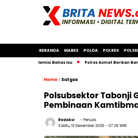
BERANDA
MABES
POLDA
POLRES
POLSE
, Dan Akademisi Bahas Isu
Polres Asmat Berikan Bantuan 
Home
Satgas
/
Polsubsektor Tabonji G
Pembinaan Kamtibma
Redaksi
- Penulis
Sabtu, 13 Desember 2025
- 07:26 WIB