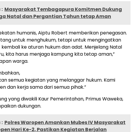
:
Masyarakat Tembagapura Komitmen Dukung
ga Natal dan Pergantian Tahun tetap Aman
katan humanis, Aiptu Robert memberikan penegasan.
datang untuk menghukum, tetapi untuk mengingatkan
kembali ke aturan hukum dan adat. Menjelang Natal
u, kita harus menjaga kampung kita tetap aman,”
dapan warga.
mbahkan,
ikan semua kegiatan yang melanggar hukum. Kami
n dan kerja sama dari semua pihak.”
g yang diwakili Kaur Pemerintahan, Primus Waweka,
paikan dukungan.
:
Polres Waropen Amankan Mubes IV Masyarakat
en Hari Ke-2, Pastikan Kegiatan Berjalan