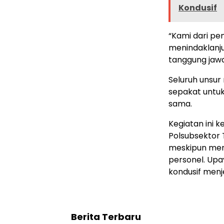
Kondusif
“Kami dari p
menindaklanju
tanggung jawa
Seluruh unsu
sepakat untu
sama.
Kegiatan ini 
Polsubsektor 
meskipun men
personel. Upa
kondusif menj
Berita Terbaru