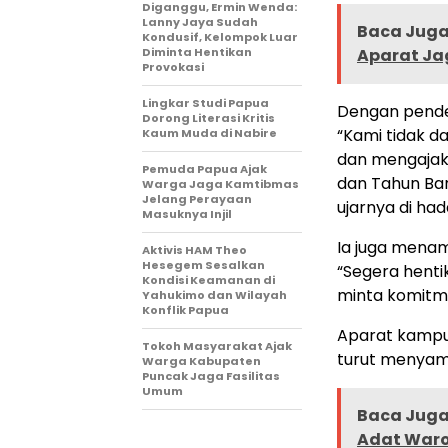
Diganggu, Ermin Wenda:
Lanny Jaya Sudah
Baca Juga 
Kondusif, Kelompok Luar
Diminta Hentikan
Aparat Ja
Provokasi
Lingkar Studi Papua
Dengan pende
Dorong Literasi Kritis
“Kami tidak 
Kaum Muda di Nabire
dan mengajak 
Pemuda Papua Ajak
dan Tahun Bar
Warga Jaga Kamtibmas
Jelang Perayaan
ujarnya di ha
Masuknya Injil
Ia juga mena
Aktivis HAM Theo
Hesegem Sesalkan
“Segera hent
Kondisi Keamanan di
minta komitme
Yahukimo dan Wilayah
Konflik Papua
Aparat kampun
Tokoh Masyarakat Ajak
turut menyam
Warga Kabupaten
Puncak Jaga Fasilitas
Umum
Baca Juga 
Adat Warop