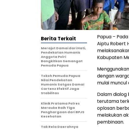
Papua – Pada 
Berita Terkait
Aiptu Robert 
Merajut Damai dari Hati,
melaksanakan 
Pendekatan Humanis
Kabupaten Me
Anggota Polri
Bangkitkan Semangat
Pemuda Papua
Menggunakan 
dengan warga
Tokoh Pemuda Papua
Nilai Pendekatan
mulai muncul d
Humanis Satgas Damai
Cartenz Efektif Jaga
Stabilitas
Dalam dialog 
terutama ter
Klinik Pratama Polres
oplosan berb
Merauke Raih Tiga
Penghargaan dari BPJS
melakukan akt
Kesehatan
pembinaan.
Tak Rela Daerahnya